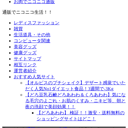
お肉でニコニコ通販
通販でニコニコ生活！！
レディスファッション
雑貨
生活道具・その他
コンピュータ関連
美容グッズ
健康グッズ
サイトマップ
相互リンク
運営者紹介
おすすめ人気サイト
【オルビスのプチシェイク】デザート感覚でいた
だく人気No1ダイエット食品！3週間で-3Kg
【どろ豆乳石鹸どろあわわ＆くろあわわ】気にな
る毛穴のよごれ・お肌のくすみ・ニキビ等、朝と
夜の洗顔で美顔効果！！
【どろあわわ】 検証！！激安・送料無料の
ショッピングサイトはどこ！