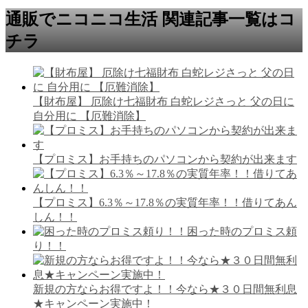
通販でニコニコ生活 関連記事一覧はコ
チラ
【財布屋】 厄除け七福財布 白蛇レジさっと 父の日に
自分用に 【厄難消除】
【プロミス】お手持ちのパソコンから契約が出来ます
【プロミス】6.3％～17.8％の実質年率！！借りてあん
しん！！
困った時のプロミス頼
り！！
新規の方ならお得ですよ！！今なら★３０日間無利息
★キャンペーン実施中！