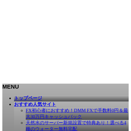
MENU
メ
トップページ
ニ
おすすめ人気サイト
ュ
FX初心者におすすめ！DMM FXで手数料0円＆最
ー
大30万円キャッシュバック
を
天然水のサーバー新規設置で特典あり！選べる4
飛
種のウォーター無料宅配