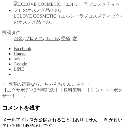
LCLOVE COSMETIC（エルシーラブコスメティック）
のオススメ品その1
投稿タグ
お金
,
プロミス
,
ホテル
,
帰省
,
盆
Facebook
Hatena
twitter
Google+
LINE
←
長寿の祝着なら、ちゃんちゃんこネット
【エクサボディ3周年記念！！送料無料！！】シャドーボク
サー！！
→
コメントを残す
メールアドレスが公開されることはありません。
※
が付い
ている欄は必須項目です