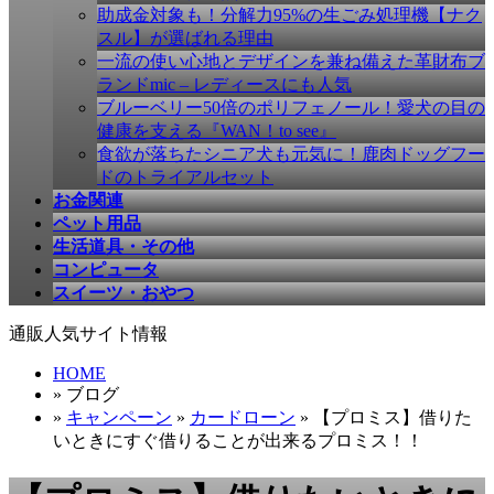
ば
助成金対象も！分解力95%の生ごみ処理機【ナク
す
スル】が選ばれる理由
一流の使い心地とデザインを兼ね備えた革財布ブ
ランドmic – レディースにも人気
ブルーベリー50倍のポリフェノール！愛犬の目の
健康を支える『WAN！to see』
食欲が落ちたシニア犬も元気に！鹿肉ドッグフー
ドのトライアルセット
お金関連
ペット用品
生活道具・その他
コンピュータ
スイーツ・おやつ
通販人気サイト情報
HOME
» ブログ
»
キャンペーン
»
カードローン
» 【プロミス】借りた
いときにすぐ借りることが出来るプロミス！！