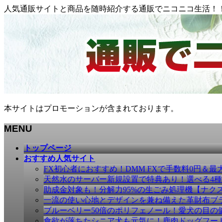
人気通販サイトと商品を随時紹介する通販でニコニコ生活！
本サイトはプロモーションが含まれております。
MENU
メ
トップページ
ニ
おすすめ人気サイト
ュ
FX初心者におすすめ！DMM FXで手数料0円＆最
ー
天然水のサーバー新規設置で特典あり！選べる4
を
助成金対象も！分解力95%の生ごみ処理機【ナク
飛
一流の使い心地とデザインを兼ね備えた革財布ブラン
ば
ブルーベリー50倍のポリフェノール！愛犬の目の健康
す
食欲が落ちたシニア犬も元気に！鹿肉ドッグフー