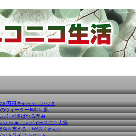
！
大30万円キャッシュバック
種のウォーター無料宅配
スル】が選ばれる理由
ドmic – レディースにも人気
を支える『WAN！to see』
ドのトライアルセット