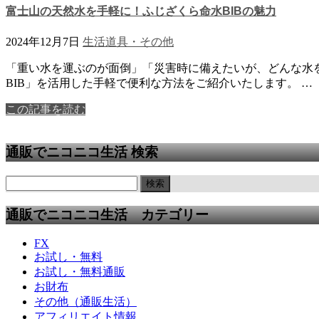
富士山の天然水を手軽に！ふじざくら命水BIBの魅力
2024年12月7日
生活道具・その他
「重い水を運ぶのが面倒」「災害時に備えたいが、どんな水
BIB」を活用した手軽で便利な方法をご紹介いたします。 …
この記事を読む
通販でニコニコ生活 検索
通販でニコニコ生活 カテゴリー
FX
お試し・無料
お試し・無料通販
お財布
その他（通販生活）
アフィリエイト情報