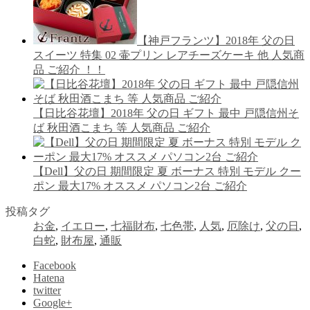
【神戸フランツ】2018年 父の日
スイーツ 特集 02 壷プリン レアチーズケーキ 他 人気商
品 ご紹介 ！！
【日比谷花壇】2018年 父の日 ギフト 最中 戸隠信州そ
ば 秋田酒こまち 等 人気商品 ご紹介
【Dell】父の日 期間限定 夏 ボーナス 特別 モデル クー
ポン 最大17% オススメ パソコン2台 ご紹介
投稿タグ
お金
,
イエロー
,
七福財布
,
七色帯
,
人気
,
厄除け
,
父の日
,
白蛇
,
財布屋
,
通販
Facebook
Hatena
twitter
Google+