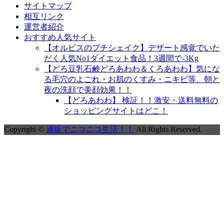
サイトマップ
相互リンク
運営者紹介
おすすめ人気サイト
【オルビスのプチシェイク】デザート感覚でいた
だく人気No1ダイエット食品！3週間で-3Kg
【どろ豆乳石鹸どろあわわ＆くろあわわ】気にな
る毛穴のよごれ・お肌のくすみ・ニキビ等、朝と
夜の洗顔で美顔効果！！
【どろあわわ】 検証！！激安・送料無料の
ショッピングサイトはどこ！
Copyright ©
通販でニコニコ生活！！
All Rights Reserved.