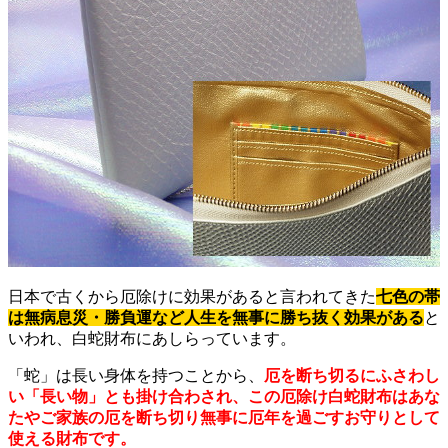
日本で古くから厄除けに効果があると言われてきた
七色の帯
は無病息災・勝負運など人生を無事に勝ち抜く効果がある
と
いわれ、白蛇財布にあしらっています。
「蛇」は長い身体を持つことから、
厄を断ち切るにふさわし
い「長い物」とも掛け合わされ、この厄除け白蛇財布はあな
たやご家族の厄を断ち切り無事に厄年を過ごすお守りとして
使える財布です。