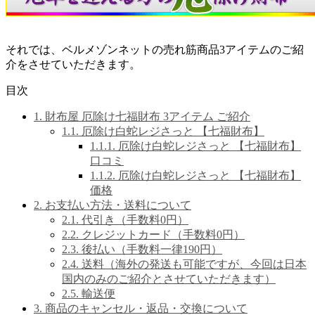
それでは、ベルメゾンネットの売れ筋商品3アイテムのご紹
介をさせていただきます。
目次
1.
財布屋 厄除け七福財布 3アイテム ご紹介
1.1.
厄除け白蛇レジさっと 【七福財布】
1.1.1.
厄除け白蛇レジさっと 【七福財布】
口コミ
1.1.2.
厄除け白蛇レジさっと 【七福財布】
価格
2.
お支払い方法・送料について
2.1.
代引き（手数料0円）
2.2.
クレジットカード（手数料0円）
2.3.
後払い（手数料一律190円）
2.4.
送料（海外の発送も可能ですが、今回は日本
国内のみのご紹介とさせていただきます）
2.5.
輸送便
3.
商品のキャンセル・返品・交換について