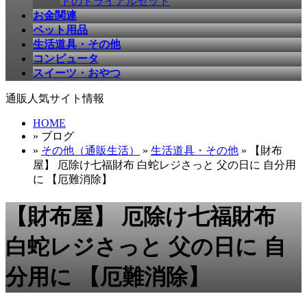
ドのトライアルセット
お金関連
ペット用品
生活道具・その他
コンピュータ
スイーツ・おやつ
通販人気サイト情報
HOME
» ブログ
»
その他（通販生活）
»
生活道具・その他
» 【財布
屋】 厄除け七福財布 白蛇レジさっと 父の日に 自分用
に 【厄難消除】
【財布屋】 厄除け七福財布
白蛇レジさっと 父の日に 自
分用に 【厄難消除】