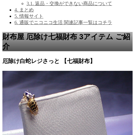
3.1.
返品・交換ができない商品について
4.
まとめ
5.
情報サイト
6.
通販でニコニコ生活 関連記事一覧はコチラ
財布屋 厄除け七福財布 3アイテム ご紹
介
厄除け白蛇レジさっと 【七福財布】