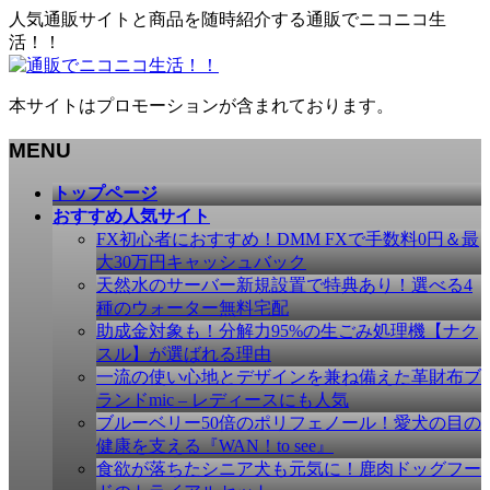
人気通販サイトと商品を随時紹介する通販でニコニコ生
活！！
本サイトはプロモーションが含まれております。
MENU
メ
トップページ
ニ
おすすめ人気サイト
ュ
FX初心者におすすめ！DMM FXで手数料0円＆最
ー
大30万円キャッシュバック
を
天然水のサーバー新規設置で特典あり！選べる4
飛
種のウォーター無料宅配
ば
助成金対象も！分解力95%の生ごみ処理機【ナク
す
スル】が選ばれる理由
一流の使い心地とデザインを兼ね備えた革財布ブ
ランドmic – レディースにも人気
ブルーベリー50倍のポリフェノール！愛犬の目の
健康を支える『WAN！to see』
食欲が落ちたシニア犬も元気に！鹿肉ドッグフー