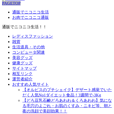
PAGETOP
通販でニコニコ生活
お肉でニコニコ通販
通販でニコニコ生活！！
レディスファッション
雑貨
生活道具・その他
コンピュータ関連
美容グッズ
健康グッズ
サイトマップ
相互リンク
運営者紹介
おすすめ人気サイト
【オルビスのプチシェイク】デザート感覚でいた
だく人気No1ダイエット食品！3週間で-3Kg
【どろ豆乳石鹸どろあわわ＆くろあわわ】気にな
る毛穴のよごれ・お肌のくすみ・ニキビ等、朝と
夜の洗顔で美顔効果！！