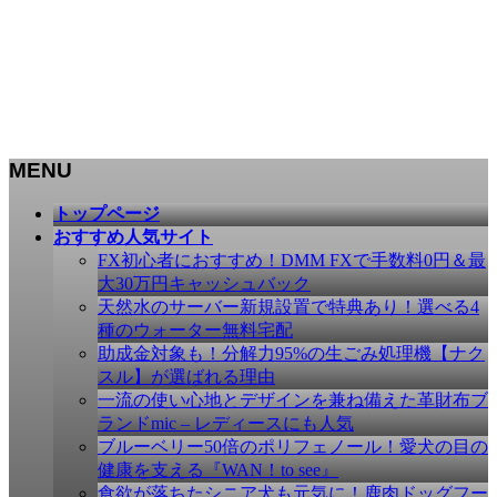
MENU
メ
トップページ
ニ
おすすめ人気サイト
ュ
FX初心者におすすめ！DMM FXで手数料0円＆最
ー
大30万円キャッシュバック
を
天然水のサーバー新規設置で特典あり！選べる4
飛
種のウォーター無料宅配
ば
助成金対象も！分解力95%の生ごみ処理機【ナク
す
スル】が選ばれる理由
一流の使い心地とデザインを兼ね備えた革財布ブ
ランドmic – レディースにも人気
ブルーベリー50倍のポリフェノール！愛犬の目の
健康を支える『WAN！to see』
食欲が落ちたシニア犬も元気に！鹿肉ドッグフー