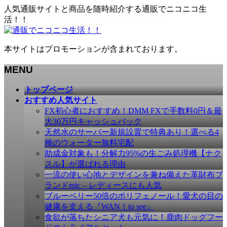
人気通販サイトと商品を随時紹介する通販でニコニコ生
活！！
本サイトはプロモーションが含まれております。
MENU
メ
トップページ
ニ
おすすめ人気サイト
ュ
FX初心者におすすめ！DMM FXで手数料0円＆最
ー
大30万円キャッシュバック
を
天然水のサーバー新規設置で特典あり！選べる4
飛
種のウォーター無料宅配
ば
助成金対象も！分解力95%の生ごみ処理機【ナク
す
スル】が選ばれる理由
一流の使い心地とデザインを兼ね備えた革財布ブ
ランドmic – レディースにも人気
ブルーベリー50倍のポリフェノール！愛犬の目の
健康を支える『WAN！to see』
食欲が落ちたシニア犬も元気に！鹿肉ドッグフー