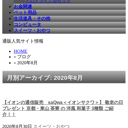
ドのトライアルセット
お金関連
ペット用品
生活道具・その他
コンピュータ
スイーツ・おやつ
通販人気サイト情報
HOME
» ブログ
» 2020年8月
月別アーカイブ: 2020年8月
【イオンの通信販売 saQwa＜イオンサクワ＞】 敬老の日
プレゼント 京都・東山 茶寮 の 洋風 和菓子 3種類 ご紹
介！！
2020年8月30日
スイーツ・おやつ