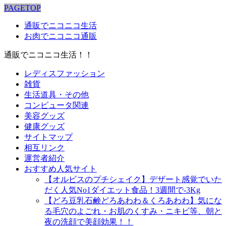
PAGETOP
通販でニコニコ生活
お肉でニコニコ通販
通販でニコニコ生活！！
レディスファッション
雑貨
生活道具・その他
コンピュータ関連
美容グッズ
健康グッズ
サイトマップ
相互リンク
運営者紹介
おすすめ人気サイト
【オルビスのプチシェイク】デザート感覚でいた
だく人気No1ダイエット食品！3週間で-3Kg
【どろ豆乳石鹸どろあわわ＆くろあわわ】気にな
る毛穴のよごれ・お肌のくすみ・ニキビ等、朝と
夜の洗顔で美顔効果！！