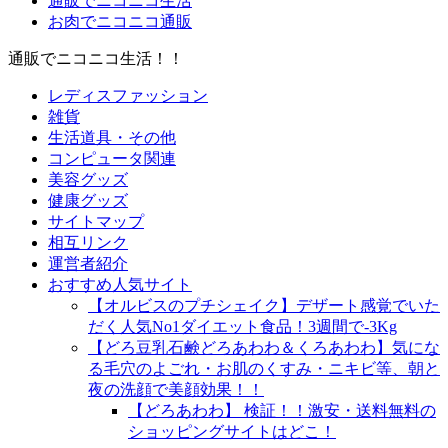
通販でニコニコ生活
お肉でニコニコ通販
通販でニコニコ生活！！
レディスファッション
雑貨
生活道具・その他
コンピュータ関連
美容グッズ
健康グッズ
サイトマップ
相互リンク
運営者紹介
おすすめ人気サイト
【オルビスのプチシェイク】デザート感覚でいた
だく人気No1ダイエット食品！3週間で-3Kg
【どろ豆乳石鹸どろあわわ＆くろあわわ】気にな
る毛穴のよごれ・お肌のくすみ・ニキビ等、朝と
夜の洗顔で美顔効果！！
【どろあわわ】 検証！！激安・送料無料の
ショッピングサイトはどこ！