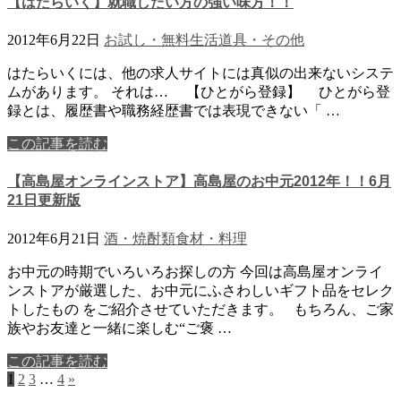
【はたらいく】就職したい方の強い味方！！
2012年6月22日
お試し・無料
生活道具・その他
はたらいくには、他の求人サイトには真似の出来ないシステ
ムがあります。 それは… 【ひとがら登録】 ひとがら登
録とは、履歴書や職務経歴書では表現できない「 …
この記事を読む
【高島屋オンラインストア】高島屋のお中元2012年！！6月
21日更新版
2012年6月21日
酒・焼酎類
食材・料理
お中元の時期でいろいろお探しの方 今回は高島屋オンライ
ンストアが厳選した、お中元にふさわしいギフト品をセレク
トしたもの をご紹介させていただきます。 もちろん、ご家
族やお友達と一緒に楽しむ“ご褒 …
この記事を読む
1
2
3
…
4
»