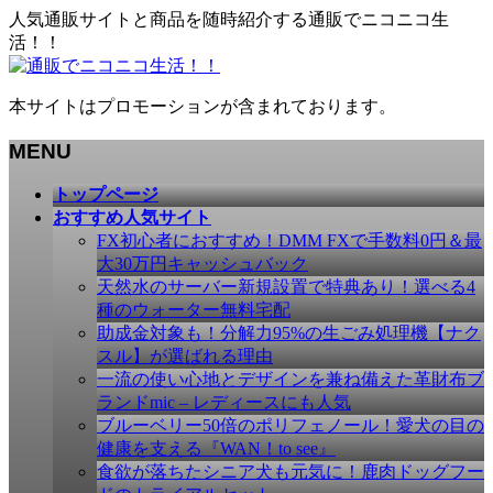
人気通販サイトと商品を随時紹介する通販でニコニコ生
活！！
本サイトはプロモーションが含まれております。
MENU
メ
トップページ
ニ
おすすめ人気サイト
ュ
FX初心者におすすめ！DMM FXで手数料0円＆最
ー
大30万円キャッシュバック
を
天然水のサーバー新規設置で特典あり！選べる4
飛
種のウォーター無料宅配
ば
助成金対象も！分解力95%の生ごみ処理機【ナク
す
スル】が選ばれる理由
一流の使い心地とデザインを兼ね備えた革財布ブ
ランドmic – レディースにも人気
ブルーベリー50倍のポリフェノール！愛犬の目の
健康を支える『WAN！to see』
食欲が落ちたシニア犬も元気に！鹿肉ドッグフー