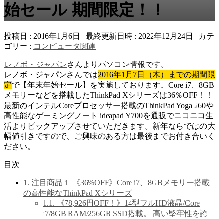
始セール 期間限定！！
投稿日 : 2016年1月6日
最終更新日時 : 2022年12月24日
カテ
ゴリー :
コンピュータ関連
レノボ・ジャパン
さんよりパソコン情報です。
レノボ・ジャパンさんでは
2016年1月7日（木）までの期間限
定
で【年末年始セール】を実施しております。Core i7、8GB
メモリーなどを搭載したThinkPad Xシリーズは36％OFF！！
最新のインテルCoreプロセッサー搭載のThinkPad Yoga 260や
高性能なゲーミングノート ideapad Y700を通販でニコニコ生
活よりピックアップさせていただきます。新年ならではの大
幅値引きですので、ご興味のある方は最後までお付き合いく
ださい。
目次
1.
注目商品１ 《36%OFF》Core i7、8GBメモリー搭載
の高性能なThinkPad Xシリーズ
1.1.
《78,926円OFF！》14型フルHD液晶/Core
i7/8GB RAM/256GB SSD搭載。 高い堅牢性を誇