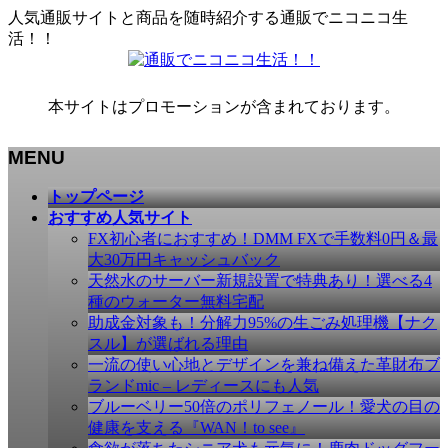
人気通販サイトと商品を随時紹介する通販でニコニコ生
活！！
本サイトはプロモーションが含まれております。
MENU
メ
トップページ
ニ
おすすめ人気サイト
ュ
FX初心者におすすめ！DMM FXで手数料0円＆最
ー
大30万円キャッシュバック
を
天然水のサーバー新規設置で特典あり！選べる4
飛
種のウォーター無料宅配
ば
助成金対象も！分解力95%の生ごみ処理機【ナク
す
スル】が選ばれる理由
一流の使い心地とデザインを兼ね備えた革財布ブ
ランドmic – レディースにも人気
ブルーベリー50倍のポリフェノール！愛犬の目の
健康を支える『WAN！to see』