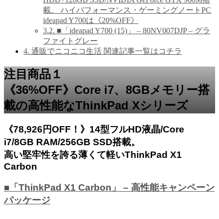
載。 ハイパフォーマンス・ゲーミングノートPC
ideapad Y700は《20%OFF》
3.2.
■「ideapad Y700 (15)」 – 80NV007DJP – グラ
ファイトグレー
4.
通販でニコニコ生活 関連記事一覧はコチラ
注目商品１
《36%OFF》Core i7、8GBメモリー搭
載の高性能なThinkPad Xシリーズ
《78,926円OFF！》14型フルHD液晶/Core
i7/8GB RAM/256GB SSD搭載。
高い堅牢性を誇る薄くて軽いThinkPad X1
Carbon
■「ThinkPad X1 Carbon」 – 高性能キャンペーン
パッケージ