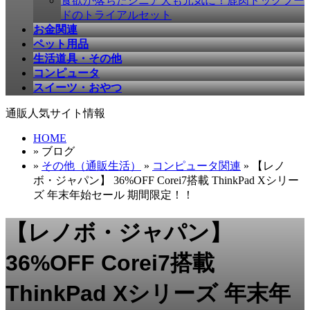
食欲が落ちたシニア犬も元気に！鹿肉ドッグフー
ドのトライアルセット
お金関連
ペット用品
生活道具・その他
コンピュータ
スイーツ・おやつ
通販人気サイト情報
HOME
» ブログ
»
その他（通販生活）
»
コンピュータ関連
» 【レノ
ボ・ジャパン】 36%OFF Corei7搭載 ThinkPad Xシリー
ズ 年末年始セール 期間限定！！
【レノボ・ジャパン】
36%OFF Corei7搭載
ThinkPad Xシリーズ 年末年