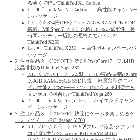
る薄くて軽いThinkPad X1 Carbon
1.2.
■「ThinkPad X1 Carbon」 – 高性能キャンペー
ンパッケージ
1.3.
《66,874円OFF》Core i7/6GB RAM/1TB HDD
搭載。Mil Specテストに合格した高い堅牢性、長
時間バッテリー駆動の理想のモバイルPC
ThinkPad X250
1.4.
■「ThinkPad X250」 – 高性能キャンペーンパ
ッケージ
2.
注目商品２ 《30%OFF》第6世代のCore i7、フルHD
液晶搭載のThinkPad Yoga 260
2.1.
《30%OFF！》12.5型フルHD液晶/最新のCore
i7/8GB RAM/256GB SSD搭載。 軽量薄型のモバ
イル性能と4つのモードで自由に使える利便性を
高い次元で融合したThinkPad Yoga 260
2.2.
■「ThinkPad Yoga 260」 – ハイエンドキャン
ペーンパッケージ
3.
注目商品３ 《20%OFF》快適にゲームを楽しめるゲ
ーミングノートPC ideapad Y700
3.1.
《119,232円！》15.6型フルHD液晶/クアッド
コア 第6世代のCore i5/ 8GB RAM/500GB
HDD+128GB SSD/NVIDIA GeForce GTX 960M搭