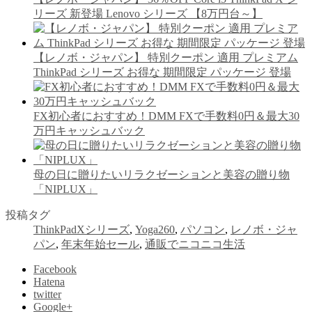
リーズ 新登場 Lenovo シリーズ 【8万円台～】
【レノボ・ジャパン】 特別クーポン 適用 プレミアム
ThinkPad シリーズ お得な 期間限定 パッケージ 登場
FX初心者におすすめ！DMM FXで手数料0円＆最大30
万円キャッシュバック
母の日に贈りたいリラクゼーションと美容の贈り物
「NIPLUX」
投稿タグ
ThinkPadXシリーズ
,
Yoga260
,
パソコン
,
レノボ・ジャ
パン
,
年末年始セール
,
通販でニコニコ生活
Facebook
Hatena
twitter
Google+