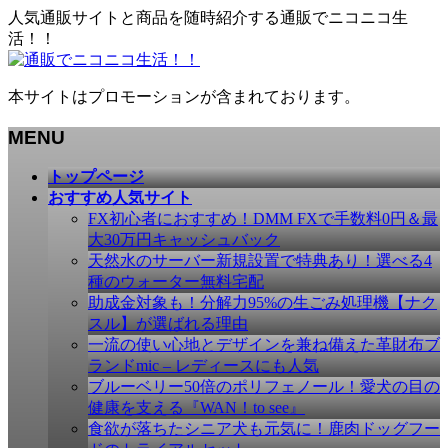
人気通販サイトと商品を随時紹介する通販でニコニコ生
活！！
本サイトはプロモーションが含まれております。
MENU
メ
トップページ
ニ
おすすめ人気サイト
ュ
FX初心者におすすめ！DMM FXで手数料0円＆最
ー
大30万円キャッシュバック
を
天然水のサーバー新規設置で特典あり！選べる4
飛
種のウォーター無料宅配
ば
助成金対象も！分解力95%の生ごみ処理機【ナク
す
スル】が選ばれる理由
一流の使い心地とデザインを兼ね備えた革財布ブ
ランドmic – レディースにも人気
ブルーベリー50倍のポリフェノール！愛犬の目の
健康を支える『WAN！to see』
食欲が落ちたシニア犬も元気に！鹿肉ドッグフー