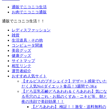
通販でニコニコ生活
お肉でニコニコ通販
通販でニコニコ生活！！
レディスファッション
雑貨
生活道具・その他
コンピュータ関連
美容グッズ
健康グッズ
サイトマップ
相互リンク
運営者紹介
おすすめ人気サイト
【オルビスのプチシェイク】デザート感覚でいた
だく人気No1ダイエット食品！3週間で-3Kg
【どろ豆乳石鹸どろあわわ＆くろあわわ】気にな
る毛穴のよごれ・お肌のくすみ・ニキビ等、朝と
夜の洗顔で美顔効果！！
【どろあわわ】 検証！！激安・送料無料の