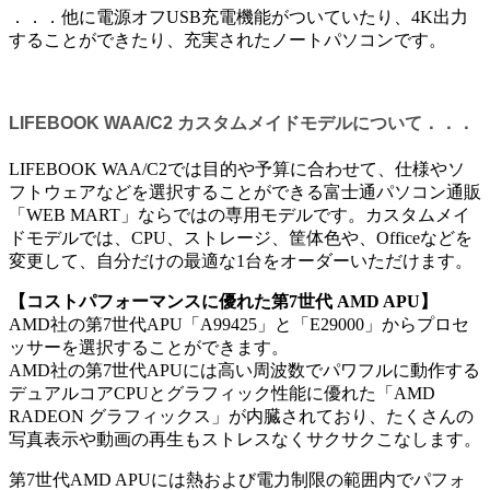
．．．他に電源オフUSB充電機能がついていたり、4K出力
することができたり、充実されたノートパソコンです。
LIFEBOOK WAA/C2 カスタムメイドモデルについて．．．
LIFEBOOK WAA/C2では目的や予算に合わせて、仕様やソ
フトウェアなどを選択することができる富士通パソコン通販
「WEB MART」ならではの専用モデルです。カスタムメイ
ドモデルでは、CPU、ストレージ、筐体色や、Officeなどを
変更して、自分だけの最適な1台をオーダーいただけます。
【コストパフォーマンスに優れた第7世代 AMD APU】
AMD社の第7世代APU「A9­9425」と「E2­9000」からプロセ
ッサーを選択することができます。
AMD社の第7世代APUには高い周波数でパワフルに動作する
デュアルコアCPUとグラフィック性能に優れた「AMD
RADEON グラフィックス」が内臓されており、たくさんの
写真表示や動画の再生もストレスなくサクサクこなします。
第7世代AMD APUには熱および電力制限の範囲内でパフォ