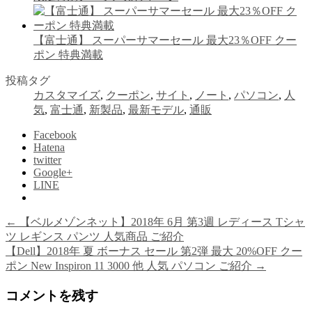
【富士通】 スーパーサマーセール 最大23％OFF クー
ポン 特典満載
投稿タグ
カスタマイズ
,
クーポン
,
サイト
,
ノート
,
パソコン
,
人
気
,
富士通
,
新製品
,
最新モデル
,
通販
Facebook
Hatena
twitter
Google+
LINE
←
【ベルメゾンネット】2018年 6月 第3週 レディース Tシャ
ツ レギンス パンツ 人気商品 ご紹介
【Dell】2018年 夏 ボーナス セール 第2弾 最大 20%OFF クー
ポン New Inspiron 11 3000 他 人気 パソコン ご紹介
→
コメントを残す