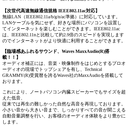
【次世代高速無線通信規格 IEEE802.11ac対応】
無線LAN（IEEE802.11a/b/g/n/ac準拠）に対応しています。
LANケーブルを気にせず、好きな場所にパソコンを設置し
てインターネットを楽しむことができます。IEEE802.11ac
は、IEEE802.11nと比較して約2.9倍のスピードを実現します
のでインターネットがより快適に利用することができます。
【臨場感あふれるサウンド、Waves MaxxAudio(R)搭
載！！】
オーディオ補正には、音楽・映像制作をはじめとするプロオ
ーディオの現場でトップシェアを有し、Technical
GRAMMY(R)受賞暦を誇るWaves社のMaxxAudioを搭載して
おります。
これにより、ノートパソコン内臓スピーカーでもサイズを超
えた低音、
従来では再生の難しかった自然な高音を再現しております。
小さい音から大きい音まで、しっかりすべての音が聞こえる
自動音量調整を行い、お客様のオーディオ体験をより豊かに
します。