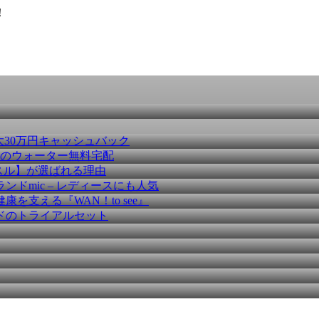
！
大30万円キャッシュバック
種のウォーター無料宅配
スル】が選ばれる理由
ドmic – レディースにも人気
を支える『WAN！to see』
ドのトライアルセット