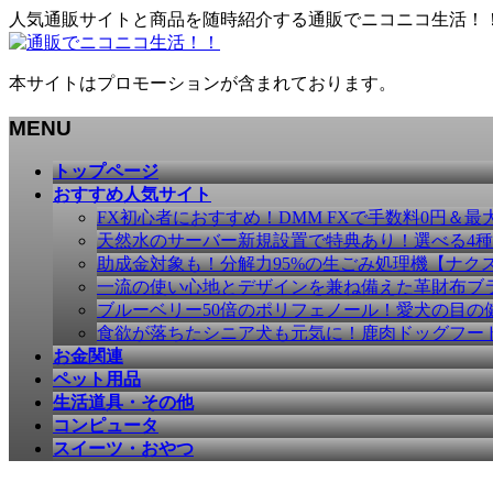
人気通販サイトと商品を随時紹介する通販でニコニコ生活！
本サイトはプロモーションが含まれております。
MENU
メ
トップページ
ニ
おすすめ人気サイト
ュ
FX初心者におすすめ！DMM FXで手数料0円＆最
ー
天然水のサーバー新規設置で特典あり！選べる4
を
助成金対象も！分解力95%の生ごみ処理機【ナク
飛
一流の使い心地とデザインを兼ね備えた革財布ブラン
ば
ブルーベリー50倍のポリフェノール！愛犬の目の健康
す
食欲が落ちたシニア犬も元気に！鹿肉ドッグフー
お金関連
ペット用品
生活道具・その他
コンピュータ
スイーツ・おやつ