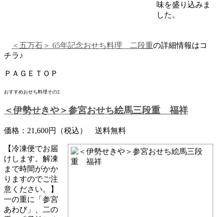
味を盛り込みま
した。
＜五万石＞ 65年記念おせち料理 二段重
の詳細情報はコ
チラ♪
ＰＡＧＥＴＯＰ
おすすめおせち料理その2.
＜伊勢せきや＞参宮おせち絵馬三段重 福祥
価格：21,600円（税込） 送料無料
【冷凍便でお届
けします。解凍
まで時間がかか
りますのでご注
意ください。】
一の重に「参宮
あわび」、二の