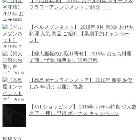
【日比谷花壇】 2019年 お中元特集 スイーツ &
フラワーアレンジメント ご紹介 ！！
【ベルメゾンネット】 2018年 9月 第3週 おせち
料理 人気 商品 ご紹介 【早期予約キャンペー
ン】
【婦人画報のお取り寄せ】 2019年 おせち料理
早期 ご予約 特典あり 送料無料
【高島屋オンラインストア】 2016年 新春 お楽
しみ 年明け お届け 福袋
【JALショッピング】 2016年 おせち特集 少人数
名店 一押し 早得 ボーナス キャンペーン
投稿タグ