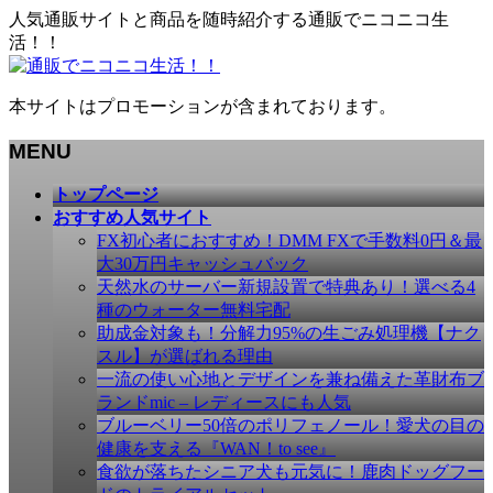
人気通販サイトと商品を随時紹介する通販でニコニコ生
活！！
本サイトはプロモーションが含まれております。
MENU
メ
トップページ
ニ
おすすめ人気サイト
ュ
FX初心者におすすめ！DMM FXで手数料0円＆最
ー
大30万円キャッシュバック
を
天然水のサーバー新規設置で特典あり！選べる4
飛
種のウォーター無料宅配
ば
助成金対象も！分解力95%の生ごみ処理機【ナク
す
スル】が選ばれる理由
一流の使い心地とデザインを兼ね備えた革財布ブ
ランドmic – レディースにも人気
ブルーベリー50倍のポリフェノール！愛犬の目の
健康を支える『WAN！to see』
食欲が落ちたシニア犬も元気に！鹿肉ドッグフー