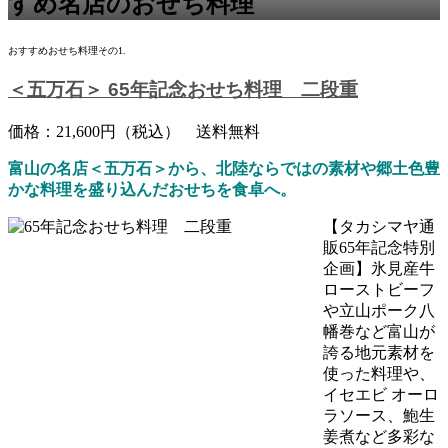
すめ名店のおせち料理
おすすめおせち料理その1.
＜五万石＞ 65年記念おせち料理 二段重
価格：21,600円（税込） 送料無料
富山の名店＜五万石＞から、北陸ならではの素材や郷土色豊
かな料理を盛り込んだおせちを食卓へ。
【タカシマヤ通
販65年記念特別
企画】氷見産牛
ローストビーフ
や立山ポーク八
幡巻など富山が
誇る地元素材を
使った料理や、
イセエビ オーロ
ラソース、鮑生
姜煮など多彩な