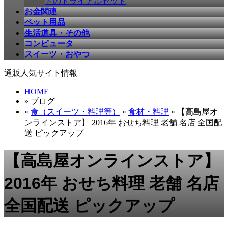
ドのトライアルセット
お金関連
ペット用品
生活道具・その他
コンピュータ
スイーツ・おやつ
通販人気サイト情報
HOME
» ブログ
»
食（スイーツ・料理等）
»
食材・料理
» 【高島屋オ
ンラインストア】 2016年 おせち料理 老舗 名店 全国配
送 ピックアップ
【高島屋オンラインストア】
2016年 おせち料理 老舗 名店
全国配送 ピックアップ