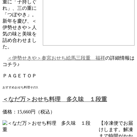
重に「子持しぐ
れ」、三の重に
「つぼやき」。
新年を慶び、＜
伊勢せきや＞人
気の味と美味を
詰め合わせまし
た。
＜伊勢せきや＞参宮おせち絵馬三段重 福祥
の詳細情報は
コチラ♪
ＰＡＧＥＴＯＰ
おすすめおせち料理その3.
＜なだ万＞おせち料理 多久味 １段重
価格：15,660円（税込）
【冷凍便でお届
けします。解凍
まで時間がかか