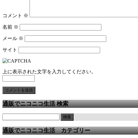
コメント
※
名前
※
メール
※
サイト
上に表示された文字を入力してください。
通販でニコニコ生活 検索
通販でニコニコ生活 カテゴリー