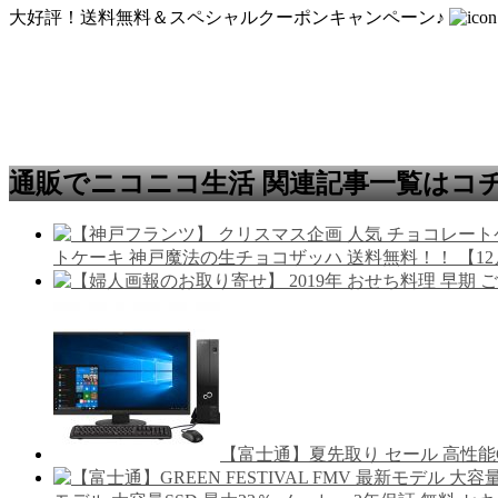
大好評！送料無料＆スペシャルクーポンキャンペーン♪
通販でニコニコ生活 関連記事一覧はコ
トケーキ 神戸魔法の生チョコザッハ 送料無料！！ 【1
【富士通】夏先取り セール 高性能CPU 