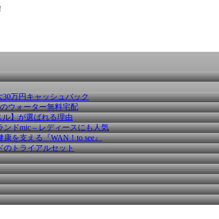
！
大30万円キャッシュバック
種のウォーター無料宅配
スル】が選ばれる理由
ドmic – レディースにも人気
を支える『WAN！to see』
ドのトライアルセット