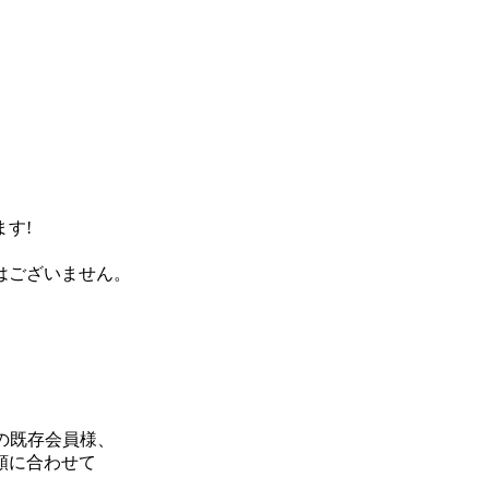
す!
。
はございません。
プの既存会員様、
額に合わせて