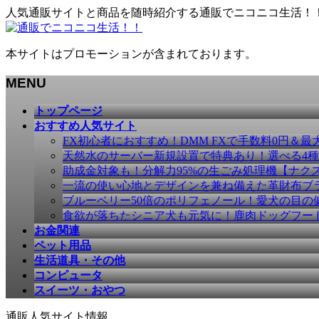
人気通販サイトと商品を随時紹介する通販でニコニコ生活！
本サイトはプロモーションが含まれております。
MENU
メ
トップページ
ニ
おすすめ人気サイト
ュ
FX初心者におすすめ！DMM FXで手数料0円＆最
ー
天然水のサーバー新規設置で特典あり！選べる4
を
助成金対象も！分解力95%の生ごみ処理機【ナク
飛
一流の使い心地とデザインを兼ね備えた革財布ブラン
ば
ブルーベリー50倍のポリフェノール！愛犬の目の健康
す
食欲が落ちたシニア犬も元気に！鹿肉ドッグフー
お金関連
ペット用品
生活道具・その他
コンピュータ
スイーツ・おやつ
通販人気サイト情報