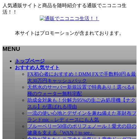
人気通販サイトと商品を随時紹介する通販でニコニコ生
活！！
本サイトはプロモーションが含まれております。
MENU
メ
トップページ
ニ
おすすめ人気サイト
ュ
FX初心者におすすめ！DMM FXで手数料0円＆最
ー
大30万円キャッシュバック
を
天然水のサーバー新規設置で特典あり！選べる4
飛
種のウォーター無料宅配
ば
助成金対象も！分解力95%の生ごみ処理機【ナク
す
スル】が選ばれる理由
一流の使い心地とデザインを兼ね備えた革財布ブ
ランドmic – レディースにも人気
ブルーベリー50倍のポリフェノール！愛犬の目の
健康を支える『WAN！to see』