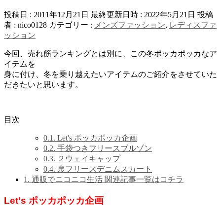
投稿日 : 2011年12月21日
最終更新日時 : 2022年5月21日
投稿
者 :
nico0128
カテゴリー :
メンズファッション
,
レディスファ
ッション
今回、売れ筋ランキングとは別に、この冬ポッカポッカなア
イテムを
身に付け、冬を乗り越えたいアイテムのご紹介をさせていた
だきたいと思います。
目次
0.1.
Let's ポッカポッカ企画
0.2.
手袋つきフリースブルゾン
0.3.
２ウェイキャップ
0.4.
裏フリースデニムスカート
1.
通販でニコニコ生活 関連記事一覧はコチラ
Let's ポッカポッカ企画