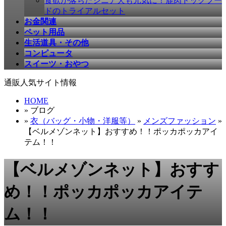
食欲が落ちたシニア犬も元気に！鹿肉ドッグフー
ドのトライアルセット
お金関連
ペット用品
生活道具・その他
コンピュータ
スイーツ・おやつ
通販人気サイト情報
HOME
» ブログ
»
衣（バッグ・小物・洋服等）
»
メンズファッション
»
【ベルメゾンネット】おすすめ！！ポッカポッカアイ
テム！！
【ベルメゾンネット】おすす
め！！ポッカポッカアイテ
ム！！