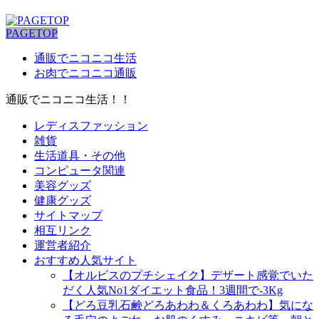
PAGETOP
通販でニコニコ生活
お肉でニコニコ通販
通販でニコニコ生活！！
レディスファッション
雑貨
生活道具・その他
コンピュータ関連
美容グッズ
健康グッズ
サイトマップ
相互リンク
運営者紹介
おすすめ人気サイト
【オルビスのプチシェイク】デザート感覚でいた
だく人気No1ダイエット食品！3週間で-3Kg
【どろ豆乳石鹸どろあわわ＆くろあわわ】気にな