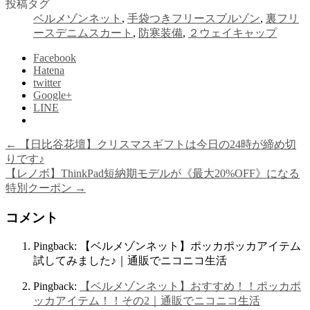
投稿タグ
ベルメゾンネット
,
手袋つきフリースブルゾン
,
裏フリ
ースデニムスカート
,
防寒装備
,
２ウェイキャップ
Facebook
Hatena
twitter
Google+
LINE
←
【日比谷花壇】クリスマスギフトは今日の24時が締め切
りです♪
【レノボ】ThinkPad短納期モデルが《最大20%OFF》になる
特別クーポン
→
コメント
Pingback: 【ベルメゾンネット】ポッカポッカアイテム
試してみました♪｜通販でニコニコ生活
Pingback:
【ベルメゾンネット】おすすめ！！ポッカポ
ッカアイテム！！その2｜通販でニコニコ生活