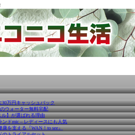
！
大30万円キャッシュバック
種のウォーター無料宅配
スル】が選ばれる理由
ドmic – レディースにも人気
を支える『WAN！to see』
ドのトライアルセット