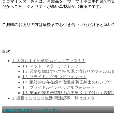
ココマイスターさんは、革製品を一つ一つ丁寧に手作業で作
だからこそ、クオリティが高い革製品が出来るのです。
ご興味のおありの方は最後までお付き合いいただけると幸い
目次
1.
人気おすすめ革製品ピックアップ！！
1.1.
マットーネラージウォレット
1.2.
必要な物はすべて持ち運ぶ流行りのフォルム
1.3.
ブライドルグランドウォレット
1.4.
絶対的な存在感と信頼感 英国紳士のロングウ
1.5.
ブライドルインペリアルウォレット
1.6.
英国が誇る伝統製法の皮革 文字ではなく表情
2.
通販でニコニコ生活 関連記事一覧はコチラ
人気おすすめ革製品ピックアップ！！