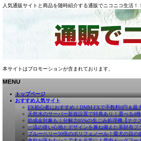
人気通販サイトと商品を随時紹介する通販でニコニコ生活！
本サイトはプロモーションが含まれております。
MENU
メ
トップページ
ニ
おすすめ人気サイト
ュ
FX初心者におすすめ！DMM FXで手数料0円＆最
ー
天然水のサーバー新規設置で特典あり！選べる4
を
助成金対象も！分解力95%の生ごみ処理機【ナク
飛
一流の使い心地とデザインを兼ね備えた革財布ブラン
ば
ブルーベリー50倍のポリフェノール！愛犬の目の健康
す
食欲が落ちたシニア犬も元気に！鹿肉ドッグフー