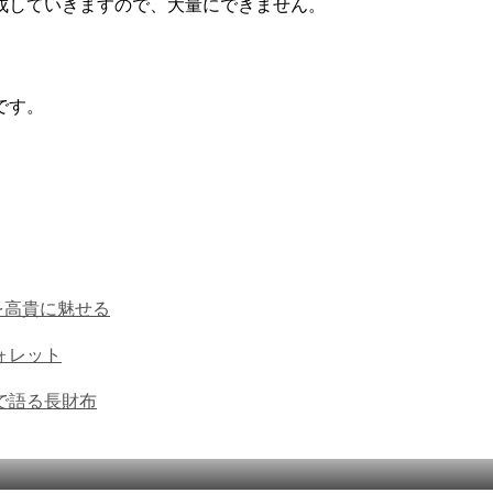
成していきますので、大量にできません。
です。
を高貴に魅せる
ォレット
で語る長財布