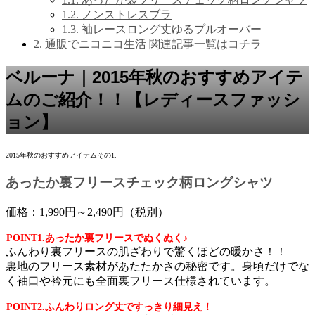
1.2.
ノンストレスブラ
1.3.
袖レースロング丈ゆるプルオーバー
2.
通販でニコニコ生活 関連記事一覧はコチラ
ベルーナ｜2015年秋のおすすめアイテ
ムのご紹介！！【レディースファッシ
ョン】
2015年秋のおすすめアイテムその1.
あったか裏フリースチェック柄ロングシャツ
価格：1,990円～2,490円（税別）
POINT1.あったか裏フリースでぬくぬく♪
ふんわり裏フリースの肌ざわりで驚くほどの暖かさ！！
裏地のフリース素材があたたかさの秘密です。身頃だけでな
く袖口や衿元にも全面裏フリース仕様されています。
POINT2.ふんわりロング丈ですっきり細見え！