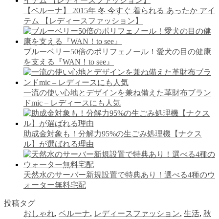
【ベルーナ】 2015年 冬 今すぐ 着られる あったか アイ
テム 【レディースファッション】
ブルーベリー50倍のポリフェノール！愛犬の目の健康
を支える『WAN！to see』
一流の使い心地とデザインを兼ね備えた革財布ブラン
ドmic – レディースにも人気
助成金対象も！分解力95%の生ごみ処理機【ナクス
ル】が選ばれる理由
天然水のサーバー新規設置で特典あり！選べる4種のウ
ォーター無料宅配
投稿タグ
おしゃれ
,
ベルーナ
,
レディースファッション
,
生活
,
秋