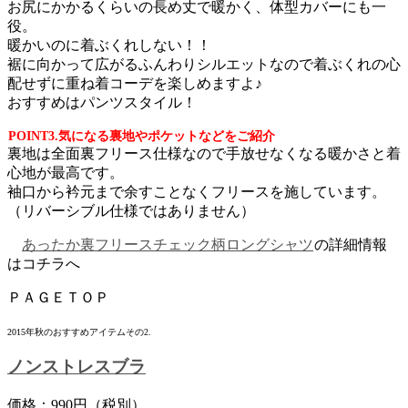
お尻にかかるくらいの長め丈で暖かく、体型カバーにも一
役。
暖かいのに着ぶくれしない！！
裾に向かって広がるふんわりシルエットなので着ぶくれの心
配せずに重ね着コーデを楽しめますよ♪
おすすめはパンツスタイル！
POINT3.気になる裏地やポケットなどをご紹介
裏地は全面裏フリース仕様なので手放せなくなる暖かさと着
心地が最高です。
袖口から衿元まで余すことなくフリースを施しています。
（リバーシブル仕様ではありません）
あったか裏フリースチェック柄ロングシャツ
の詳細情報
はコチラへ
ＰＡＧＥＴＯＰ
2015年秋のおすすめアイテムその2.
ノンストレスブラ
価格：990円（税別）