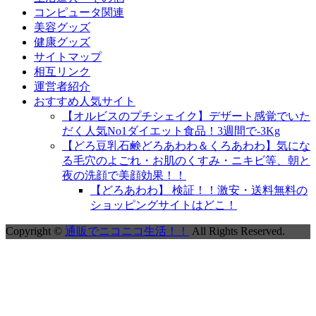
コンピュータ関連
美容グッズ
健康グッズ
サイトマップ
相互リンク
運営者紹介
おすすめ人気サイト
【オルビスのプチシェイク】デザート感覚でいた
だく人気No1ダイエット食品！3週間で-3Kg
【どろ豆乳石鹸どろあわわ＆くろあわわ】気にな
る毛穴のよごれ・お肌のくすみ・ニキビ等、朝と
夜の洗顔で美顔効果！！
【どろあわわ】 検証！！激安・送料無料の
ショッピングサイトはどこ！
Copyright ©
通販でニコニコ生活！！
All Rights Reserved.