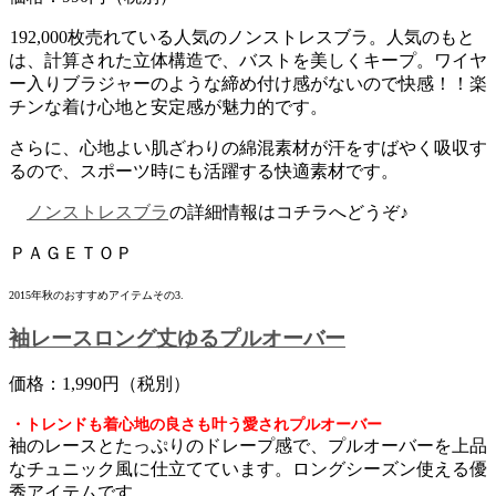
192,000枚売れている人気のノンストレスブラ。人気のもと
は、計算された立体構造で、バストを美しくキープ。ワイヤ
ー入りブラジャーのような締め付け感がないので快感！！楽
チンな着け心地と安定感が魅力的です。
さらに、心地よい肌ざわりの綿混素材が汗をすばやく吸収す
るので、スポーツ時にも活躍する快適素材です。
ノンストレスブラ
の詳細情報はコチラへどうぞ♪
ＰＡＧＥＴＯＰ
2015年秋のおすすめアイテムその3.
袖レースロング丈ゆるプルオーバー
価格：1,990円（税別）
・トレンドも着心地の良さも叶う愛されプルオーバー
袖のレースとたっぷりのドレープ感で、プルオーバーを上品
なチュニック風に仕立てています。ロングシーズン使える優
秀アイテムです。