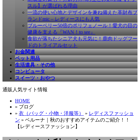
す
スル】が選ばれる理由
一流の使い心地とデザインを兼ね備えた革財布ブ
ランドmic – レディースにも人気
ブルーベリー50倍のポリフェノール！愛犬の目の
健康を支える『WAN！to see』
食欲が落ちたシニア犬も元気に！鹿肉ドッグフー
ドのトライアルセット
お金関連
ペット用品
生活道具・その他
コンピュータ
スイーツ・おやつ
通販人気サイト情報
HOME
» ブログ
»
衣（バッグ・小物・洋服等）
»
レディスファッショ
ン
» ベルーナ｜秋のおすすめアイテムのご紹介！！
【レディースファッション】