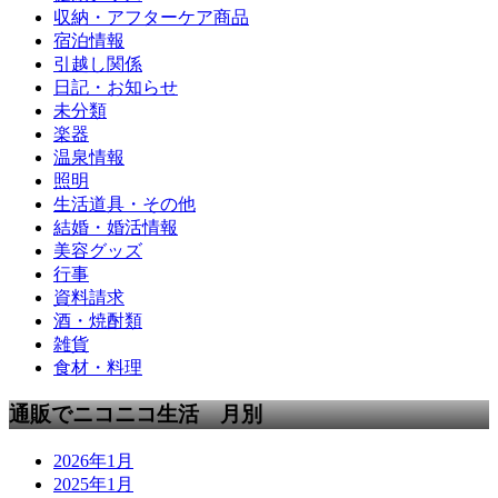
収納・アフターケア商品
宿泊情報
引越し関係
日記・お知らせ
未分類
楽器
温泉情報
照明
生活道具・その他
結婚・婚活情報
美容グッズ
行事
資料請求
酒・焼酎類
雑貨
食材・料理
通販でニコニコ生活 月別
2026年1月
2025年1月