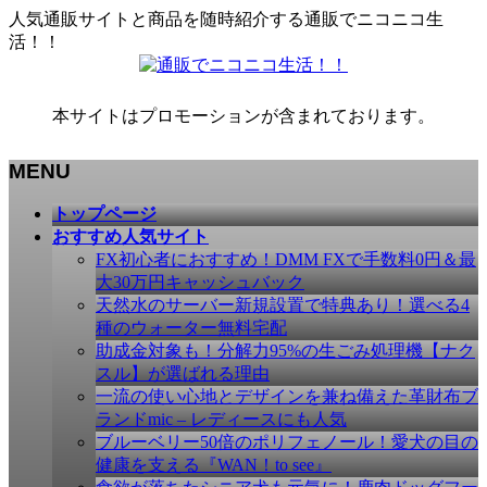
人気通販サイトと商品を随時紹介する通販でニコニコ生
活！！
本サイトはプロモーションが含まれております。
MENU
メ
トップページ
ニ
おすすめ人気サイト
ュ
FX初心者におすすめ！DMM FXで手数料0円＆最
ー
大30万円キャッシュバック
を
天然水のサーバー新規設置で特典あり！選べる4
飛
種のウォーター無料宅配
ば
助成金対象も！分解力95%の生ごみ処理機【ナク
す
スル】が選ばれる理由
一流の使い心地とデザインを兼ね備えた革財布ブ
ランドmic – レディースにも人気
ブルーベリー50倍のポリフェノール！愛犬の目の
健康を支える『WAN！to see』