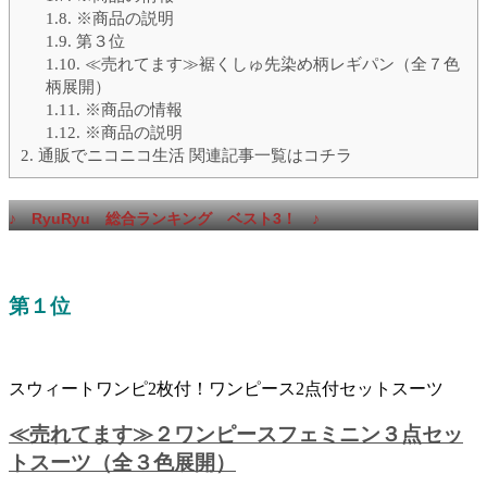
1.8.
※商品の説明
1.9.
第３位
1.10.
≪売れてます≫裾くしゅ先染め柄レギパン（全７色
柄展開）
1.11.
※商品の情報
1.12.
※商品の説明
2.
通販でニコニコ生活 関連記事一覧はコチラ
♪
RyuRyu
総合ランキング ベスト3！
♪
第１位
スウィートワンピ2枚付！ワンピース2点付セットスーツ
≪売れてます≫２ワンピースフェミニン３点セッ
トスーツ（全３色展開）