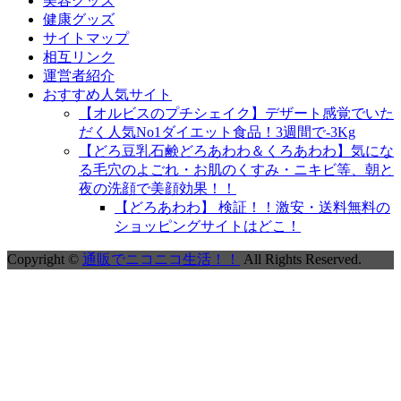
美容グッズ
健康グッズ
サイトマップ
相互リンク
運営者紹介
おすすめ人気サイト
【オルビスのプチシェイク】デザート感覚でいた
だく人気No1ダイエット食品！3週間で-3Kg
【どろ豆乳石鹸どろあわわ＆くろあわわ】気にな
る毛穴のよごれ・お肌のくすみ・ニキビ等、朝と
夜の洗顔で美顔効果！！
【どろあわわ】 検証！！激安・送料無料の
ショッピングサイトはどこ！
Copyright ©
通販でニコニコ生活！！
All Rights Reserved.