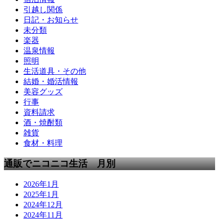
引越し関係
日記・お知らせ
未分類
楽器
温泉情報
照明
生活道具・その他
結婚・婚活情報
美容グッズ
行事
資料請求
酒・焼酎類
雑貨
食材・料理
通販でニコニコ生活 月別
2026年1月
2025年1月
2024年12月
2024年11月