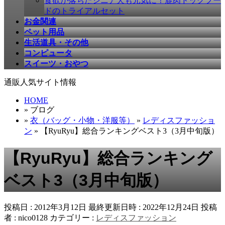
食欲が落ちたシニア犬も元気に！鹿肉ドッグフー
ドのトライアルセット
お金関連
ペット用品
生活道具・その他
コンピュータ
スイーツ・おやつ
通販人気サイト情報
HOME
» ブログ
»
衣（バッグ・小物・洋服等）
»
レディスファッショ
ン
» 【RyuRyu】総合ランキングベスト3（3月中旬版）
【RyuRyu】総合ランキング
ベスト3（3月中旬版）
投稿日 : 2012年3月12日
最終更新日時 : 2022年12月24日
投稿
者 :
nico0128
カテゴリー :
レディスファッション