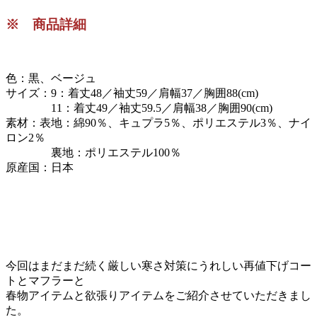
※ 商品詳細
色：黒、ベージュ
サイズ：9：着丈48／袖丈59／肩幅37／胸囲88(cm)
11：着丈49／袖丈59.5／肩幅38／胸囲90(cm)
素材：表地：綿90％、キュプラ5％、ポリエステル3％、ナイ
ロン2％
裏地：ポリエステル100％
原産国：日本
今回はまだまだ続く厳しい寒さ対策にうれしい再値下げコー
トとマフラーと
春物アイテムと欲張りアイテムをご紹介させていただきまし
た。