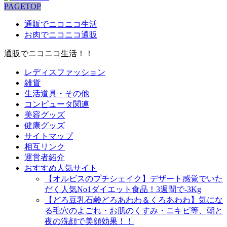
PAGETOP
通販でニコニコ生活
お肉でニコニコ通販
通販でニコニコ生活！！
レディスファッション
雑貨
生活道具・その他
コンピュータ関連
美容グッズ
健康グッズ
サイトマップ
相互リンク
運営者紹介
おすすめ人気サイト
【オルビスのプチシェイク】デザート感覚でいた
だく人気No1ダイエット食品！3週間で-3Kg
【どろ豆乳石鹸どろあわわ＆くろあわわ】気にな
る毛穴のよごれ・お肌のくすみ・ニキビ等、朝と
夜の洗顔で美顔効果！！