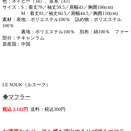
色：ネイビー（34）、茶系（43）
サイズ：S：着丈79／袖丈59.5／肩幅43／胸囲106(cm)
M：着丈81／袖丈60.5／肩幅44.5／胸囲110(cm)
素材：表地：ポリエステル100％ 詰め物：ポリエステル
100％
裏地：ポリエステル100％ 別布：綿100％ ファー
部分：チキャンラム
原産国：中国
LE SOUK（ルスーク）
◆マフラー
税込 2,142円
送料：税込300円