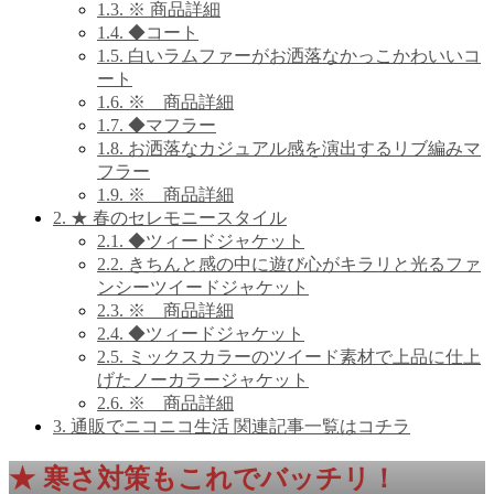
1.3.
※ 商品詳細
1.4.
◆コート
1.5.
白いラムファーがお洒落なかっこかわいいコ
ート
1.6.
※ 商品詳細
1.7.
◆マフラー
1.8.
お洒落なカジュアル感を演出するリブ編みマ
フラー
1.9.
※ 商品詳細
2.
★ 春のセレモニースタイル
2.1.
◆ツィードジャケット
2.2.
きちんと感の中に遊び心がキラリと光るファ
ンシーツイードジャケット
2.3.
※ 商品詳細
2.4.
◆ツィードジャケット
2.5.
ミックスカラーのツイード素材で上品に仕上
げたノーカラージャケット
2.6.
※ 商品詳細
3.
通販でニコニコ生活 関連記事一覧はコチラ
★
寒さ対策もこれでバッチリ！