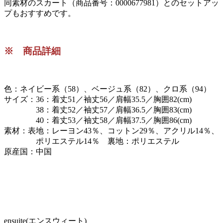
同素材のスカート（商品番号：0000677981）とのセットアッ
プもおすすめです。
※ 商品詳細
色：ネイビー系（58）、ベージュ系（82）、クロ系（94）
サイズ：36：着丈51／袖丈56／肩幅35.5／胸囲82(cm)
38：着丈52／袖丈57／肩幅36.5／胸囲83(cm)
40：着丈53／袖丈58／肩幅37.5／胸囲86(cm)
素材：表地：レーヨン43％、コットン29％、アクリル14％、
ポリエステル14％ 裏地：ポリエステル
原産国：中国
ensuite(エンスウィート)