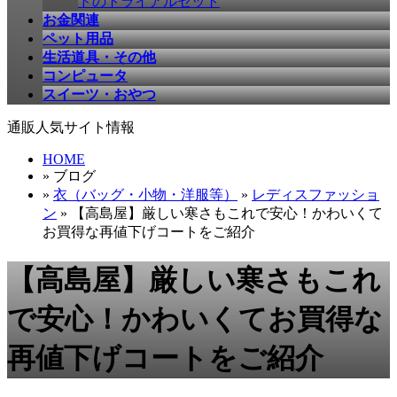
ドのトライアルセット
お金関連
ペット用品
生活道具・その他
コンピュータ
スイーツ・おやつ
通販人気サイト情報
HOME
» ブログ
»
衣（バッグ・小物・洋服等）
»
レディスファッショ
ン
» 【高島屋】厳しい寒さもこれで安心！かわいくて
お買得な再値下げコートをご紹介
【高島屋】厳しい寒さもこれ
で安心！かわいくてお買得な
再値下げコートをご紹介