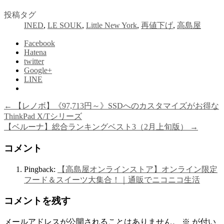
投稿タグ
INED
,
LE SOUK
,
Little New York
,
再値下げ
,
高島屋
Facebook
Hatena
twitter
Google+
LINE
←
【レノボ】《97,713円～》SSDへのカスタマイズがお得な
ThinkPad X/Tシリーズ
【ベルーナ】総合ランキングベスト3（2月上旬版）
→
コメント
Pingback:
【高島屋オンラインストア】オンライン限定
フード＆スイーツ大集合！｜通販でニコニコ生活
コメントを残す
メールアドレスが公開されることはありません。
※
が付い