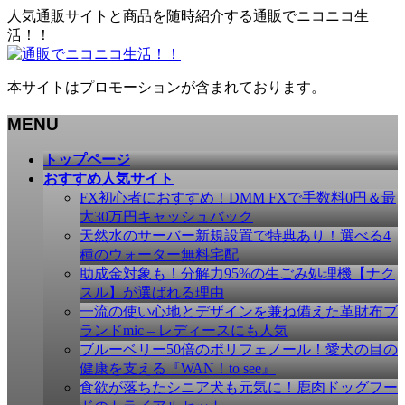
人気通販サイトと商品を随時紹介する通販でニコニコ生
活！！
本サイトはプロモーションが含まれております。
MENU
メ
トップページ
ニ
おすすめ人気サイト
ュ
FX初心者におすすめ！DMM FXで手数料0円＆最
ー
大30万円キャッシュバック
を
天然水のサーバー新規設置で特典あり！選べる4
飛
種のウォーター無料宅配
ば
助成金対象も！分解力95%の生ごみ処理機【ナク
す
スル】が選ばれる理由
一流の使い心地とデザインを兼ね備えた革財布ブ
ランドmic – レディースにも人気
ブルーベリー50倍のポリフェノール！愛犬の目の
健康を支える『WAN！to see』
食欲が落ちたシニア犬も元気に！鹿肉ドッグフー