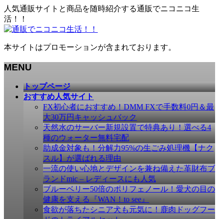
人気通販サイトと商品を随時紹介する通販でニコニコ生
活！！
本サイトはプロモーションが含まれております。
MENU
メ
トップページ
ニ
おすすめ人気サイト
ュ
FX初心者におすすめ！DMM FXで手数料0円＆最
ー
大30万円キャッシュバック
を
天然水のサーバー新規設置で特典あり！選べる4
飛
種のウォーター無料宅配
ば
助成金対象も！分解力95%の生ごみ処理機【ナク
す
スル】が選ばれる理由
一流の使い心地とデザインを兼ね備えた革財布ブ
ランドmic – レディースにも人気
ブルーベリー50倍のポリフェノール！愛犬の目の
健康を支える『WAN！to see』
食欲が落ちたシニア犬も元気に！鹿肉ドッグフー