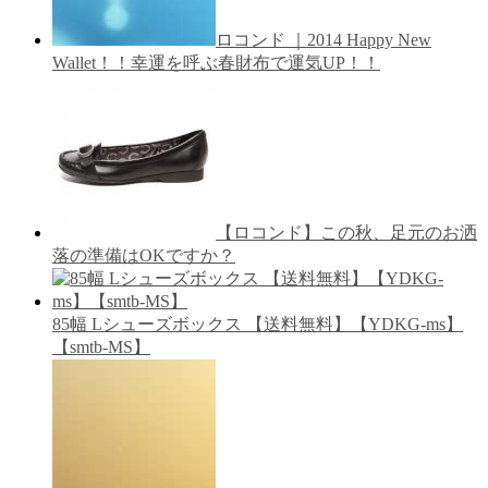
ロコンド ｜2014 Happy New
Wallet！！幸運を呼ぶ春財布で運気UP！！
【ロコンド】この秋、足元のお洒
落の準備はOKですか？
85幅 Lシューズボックス 【送料無料】【YDKG-ms】
【smtb-MS】