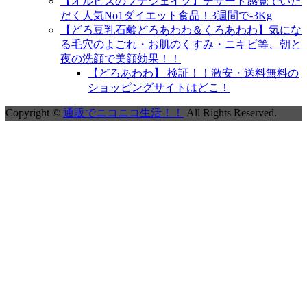
【オルビスのプチシェイク】デザート感覚でいた
だく人気No1ダイエット食品！3週間で-3Kg
【どろ豆乳石鹸どろあわわ＆くろあわわ】気にな
る毛穴のよごれ・お肌のくすみ・ニキビ等、朝と
夜の洗顔で美顔効果！！
【どろあわわ】 検証！！激安・送料無料の
ショッピングサイトはどこ！
Copyright ©
通販でニコニコ生活！！
All Rights Reserved.