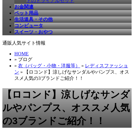
ドのトライアルセット
お金関連
ペット用品
生活道具・その他
コンピュータ
スイーツ・おやつ
通販人気サイト情報
HOME
» ブログ
»
衣（バッグ・小物・洋服等）
»
レディスファッショ
ン
» 【ロコンド】涼しげなサンダルやパンプス、オス
スメ人気の3ブランドご紹介！！
【ロコンド】涼しげなサンダ
ルやパンプス、オススメ人気
の3ブランドご紹介！！