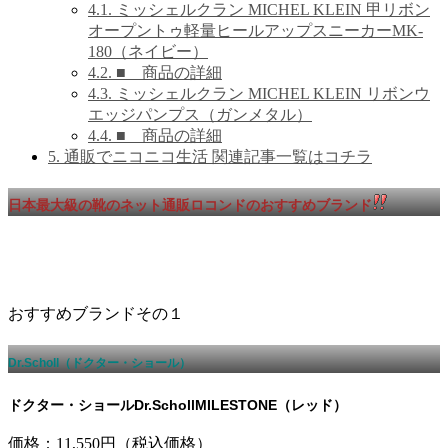
4.1.
ミッシェルクラン MICHEL KLEIN 甲リボン
オープントゥ軽量ヒールアップスニーカーMK­
180（ネイビー）
4.2.
■ 商品の詳細
4.3.
ミッシェルクラン MICHEL KLEIN リボンウ
エッジパンプス（ガンメタル）
4.4.
■ 商品の詳細
5.
通販でニコニコ生活 関連記事一覧はコチラ
日本最大級の靴のネット通販ロコンドのおすすめブランド
おすすめブランドその１
Dr.Scholl（ドクター・ショール）
ドクター・ショールDr.SchollMILESTONE（レッド）
価格：11,550円（税込価格）