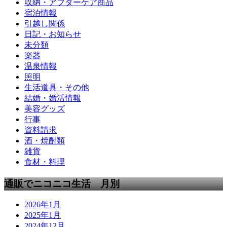
収納・アフターケア商品
宿泊情報
引越し関係
日記・お知らせ
未分類
楽器
温泉情報
照明
生活道具・その他
結婚・婚活情報
美容グッズ
行事
資料請求
酒・焼酎類
雑貨
食材・料理
通販でニコニコ生活 月別
2026年1月
2025年1月
2024年12月