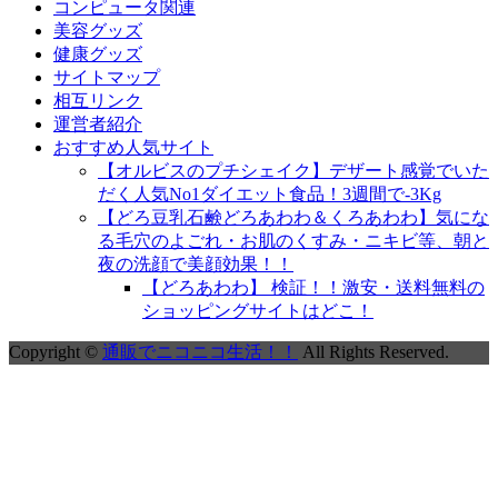
コンピュータ関連
美容グッズ
健康グッズ
サイトマップ
相互リンク
運営者紹介
おすすめ人気サイト
【オルビスのプチシェイク】デザート感覚でいた
だく人気No1ダイエット食品！3週間で-3Kg
【どろ豆乳石鹸どろあわわ＆くろあわわ】気にな
る毛穴のよごれ・お肌のくすみ・ニキビ等、朝と
夜の洗顔で美顔効果！！
【どろあわわ】 検証！！激安・送料無料の
ショッピングサイトはどこ！
Copyright ©
通販でニコニコ生活！！
All Rights Reserved.