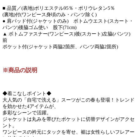
■ 品質／(表地)ポリエステル95％・ポリウレタン5％
(裏地)付(ワンピース身頃のみ・パンツ除く)
● 肩パッド付(ジャケットのみ) ボトムウエスト(スカート・
パンツ)後脇ゴム使い 股下(71cm)
▲ ボトムファスナー(ワンピース)後(スカート)左脇(パンツ)
前
ポケット付(ジャケット両脇2箇所、パンツ両脇2箇所)
※商品の説明
◆着こなしポイント◆
大人気の「自宅で洗える」スーツがこの春も登場！トレンド
を効かせた4アイテムが、
多彩なシーンで活躍。
ジャケットは丸みを帯びたポケットに切替デザインがアクセ
ント。
ワンピースの衿元にタックを寄せ、裾は女性らしいフレアー