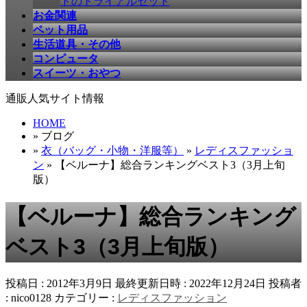
ドのトライアルセット
お金関連
ペット用品
生活道具・その他
コンピュータ
スイーツ・おやつ
通販人気サイト情報
HOME
» ブログ
»
衣（バッグ・小物・洋服等）
»
レディスファッショ
ン
» 【ベルーナ】総合ランキングベスト3（3月上旬
版）
【ベルーナ】総合ランキング
ベスト3（3月上旬版）
投稿日 : 2012年3月9日
最終更新日時 : 2022年12月24日
投稿者
:
nico0128
カテゴリー :
レディスファッション