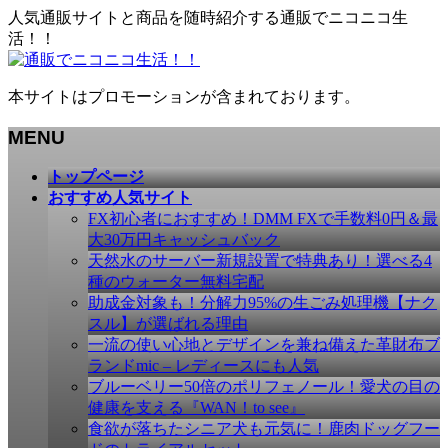
人気通販サイトと商品を随時紹介する通販でニコニコ生
活！！
本サイトはプロモーションが含まれております。
MENU
メ
トップページ
ニ
おすすめ人気サイト
ュ
FX初心者におすすめ！DMM FXで手数料0円＆最
ー
大30万円キャッシュバック
を
天然水のサーバー新規設置で特典あり！選べる4
飛
種のウォーター無料宅配
ば
助成金対象も！分解力95%の生ごみ処理機【ナク
す
スル】が選ばれる理由
一流の使い心地とデザインを兼ね備えた革財布ブ
ランドmic – レディースにも人気
ブルーベリー50倍のポリフェノール！愛犬の目の
健康を支える『WAN！to see』
食欲が落ちたシニア犬も元気に！鹿肉ドッグフー