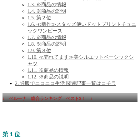
1.3.
※商品の情報
1.4.
※商品の説明
1.5.
第２位
1.6.
≪新作≫スタッズ使いドットプリントチュニ
ックワンピース
1.7.
※商品の情報
1.8.
※商品の説明
1.9.
第３位
1.10.
≪売れてます≫美シルエットベーシックシ
ャツ
1.11.
※商品の情報
1.12.
※商品の説明
2.
通販でニコニコ生活 関連記事一覧はコチラ
♪ ベルーナ 総合ランキング ベスト3！
♪
第１位