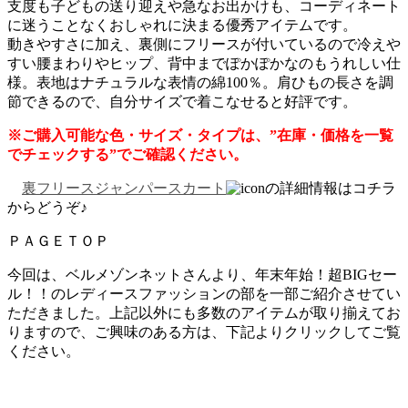
支度も子どもの送り迎えや急なお出かけも、コーディネート
に迷うことなくおしゃれに決まる優秀アイテムです。
動きやすさに加え、裏側にフリースが付いているので冷えや
すい腰まわりやヒップ、背中までぽかぽかなのもうれしい仕
様。表地はナチュラルな表情の綿100％。肩ひもの長さを調
節できるので、自分サイズで着こなせると好評です。
※ご購入可能な色・サイズ・タイプは、”在庫・価格を一覧
でチェックする”でご確認ください。
裏フリースジャンパースカート
の詳細情報はコチラ
からどうぞ♪
ＰＡＧＥＴＯＰ
今回は、ベルメゾンネットさんより、年末年始！超BIGセー
ル！！のレディースファッションの部を一部ご紹介させてい
ただきました。上記以外にも多数のアイテムが取り揃えてお
りますので、ご興味のある方は、下記よりクリックしてご覧
ください。