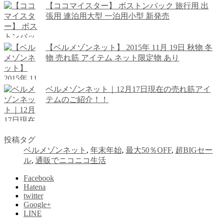
【ココマイスター】 ボストンバック 旅行用 出
張用 連泊用大型 一泊用小型 新発売
【ベルメゾンネット】 2015年 11月 19日 秋物 冬
物 売れ筋 アイテム ネット限定物 あり
ベルメゾンネット｜12月17日現在の売れ筋アイ
テムのご紹介！！
投稿タグ
ベルメゾンネット
,
年末年始
,
最大50％OFF
,
超BIGセー
ル
,
通販でニコニコ生活
Facebook
Hatena
twitter
Google+
LINE