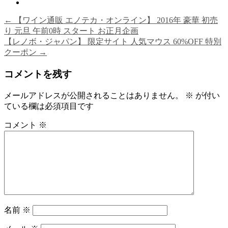
←
【ワイン通販 エノテカ・オンライン】 2016年 豪華 初売
り 元旦 午前0時 スタート お正月企画
【レノボ・ジャパン】 限定サイト 人気マウス 60%OFF 特別
クーポン
→
コメントを残す
メールアドレスが公開されることはありません。
※
が付い
ている欄は必須項目です
コメント
※
名前
※