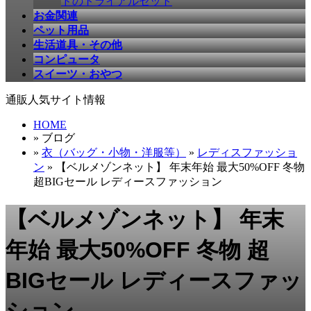
ドのトライアルセット
お金関連
ペット用品
生活道具・その他
コンピュータ
スイーツ・おやつ
通販人気サイト情報
HOME
» ブログ
»
衣（バッグ・小物・洋服等）
»
レディスファッショ
ン
» 【ベルメゾンネット】 年末年始 最大50%OFF 冬物
超BIGセール レディースファッション
【ベルメゾンネット】 年末
年始 最大50%OFF 冬物 超
BIGセール レディースファッ
ション