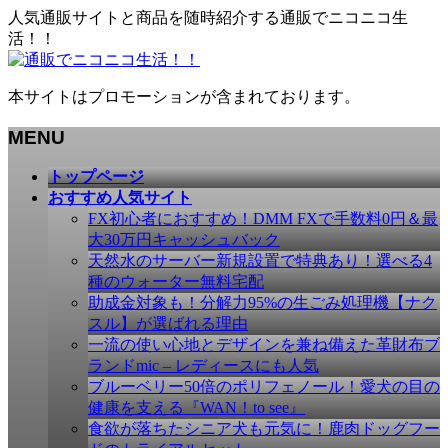
人気通販サイトと商品を随時紹介する通販でニコニコ生
活！！
本サイトはプロモーションが含まれております。
MENU
メ
トップページ
ニ
おすすめ人気サイト
ュ
FX初心者におすすめ！DMM FXで手数料0円＆最
ー
大30万円キャッシュバック
を
天然水のサーバー新規設置で特典あり！選べる4
飛
種のウォーター無料宅配
ば
助成金対象も！分解力95%の生ごみ処理機【ナク
す
スル】が選ばれる理由
一流の使い心地とデザインを兼ね備えた革財布ブ
ランドmic – レディースにも人気
ブルーベリー50倍のポリフェノール！愛犬の目の
健康を支える『WAN！to see』
食欲が落ちたシニア犬も元気に！鹿肉ドッグフー