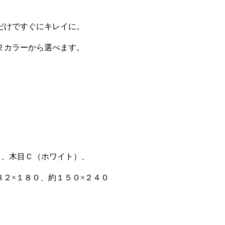
だけですぐにキレイに。
２カラーから選べます。
）、木目Ｃ（ホワイト）、
８２×１８０、約１５０×２４０