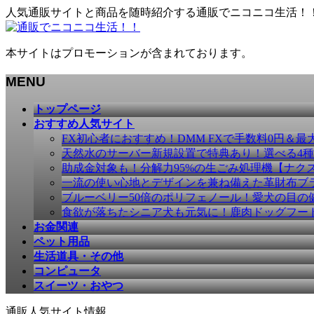
人気通販サイトと商品を随時紹介する通販でニコニコ生活！
本サイトはプロモーションが含まれております。
MENU
メ
トップページ
ニ
おすすめ人気サイト
ュ
FX初心者におすすめ！DMM FXで手数料0円＆最
ー
天然水のサーバー新規設置で特典あり！選べる4
を
助成金対象も！分解力95%の生ごみ処理機【ナク
飛
一流の使い心地とデザインを兼ね備えた革財布ブラン
ば
ブルーベリー50倍のポリフェノール！愛犬の目の健康
す
食欲が落ちたシニア犬も元気に！鹿肉ドッグフー
お金関連
ペット用品
生活道具・その他
コンピュータ
スイーツ・おやつ
通販人気サイト情報