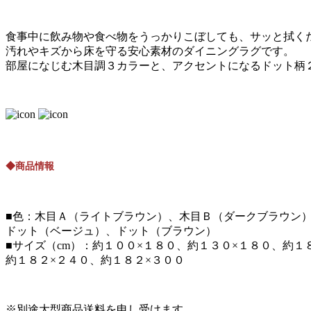
食事中に飲み物や食べ物をうっかりこぼしても、サッと拭く
汚れやキズから床を守る安心素材のダイニングラグです。
部屋になじむ木目調３カラーと、アクセントになるドット柄
◆商品情報
■色：木目Ａ（ライトブラウン）、木目Ｂ（ダークブラウン
ドット（ベージュ）、ドット（ブラウン）
■サイズ（cm）：約１００×１８０、約１３０×１８０、約１
約１８２×２４０、約１８２×３００
※別途大型商品送料を申し受けます。