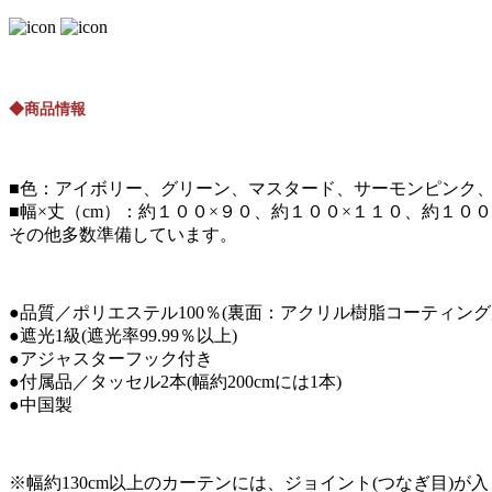
◆商品情報
■色：アイボリー、グリーン、マスタード、サーモンピンク
■幅×丈（cm）：約１００×９０、約１００×１１０、約１０
その他多数準備しています。
●品質／ポリエステル100％(裏面：アクリル樹脂コーティング
●遮光1級(遮光率99.99％以上)
●アジャスターフック付き
●付属品／タッセル2本(幅約200cmには1本)
●中国製
※幅約130cm以上のカーテンには、ジョイント(つなぎ目)が