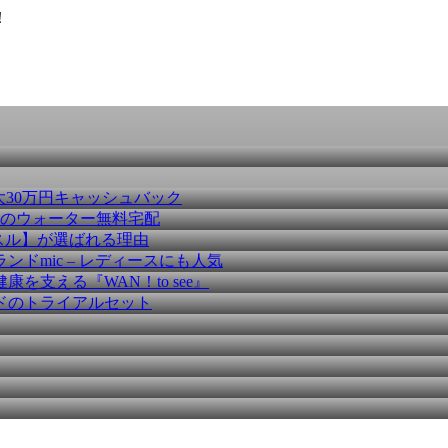
！
大30万円キャッシュバック
種のウォーター無料宅配
スル】が選ばれる理由
ドmic – レディースにも人気
を支える『WAN！to see』
ドのトライアルセット