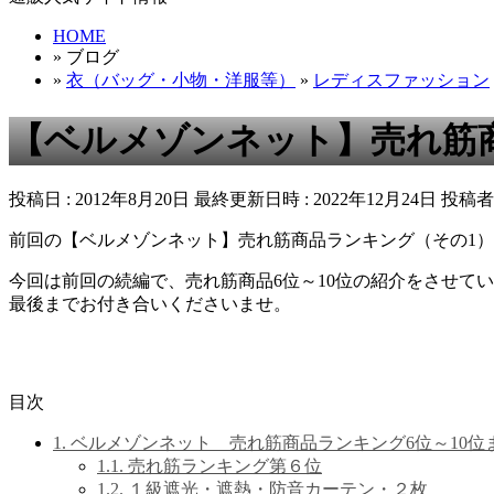
HOME
» ブログ
»
衣（バッグ・小物・洋服等）
»
レディスファッション
【ベルメゾンネット】売れ筋商
投稿日 : 2012年8月20日
最終更新日時 : 2022年12月24日
投稿者 
前回の【ベルメゾンネット】売れ筋商品ランキング（その1）
今回は前回の続編で、売れ筋商品6位～10位の紹介をさせて
最後までお付き合いくださいませ。
目次
1.
ベルメゾンネット 売れ筋商品ランキング6位～10位
1.1.
売れ筋ランキング第６位
1.2.
１級遮光・遮熱・防音カーテン・２枚