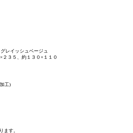
、グレイッシュベージュ
０×２３５、約１３０×１１０
加工)
入ります。