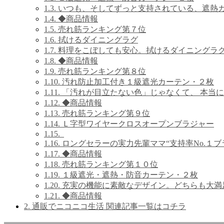
1.3.
いつも、そしてずっと支持されている、遮熱
1.4.
◆商品情報
1.5.
売れ筋ランキング第７位
1.6.
拭けるダイニングラグ
1.7.
料理をこぼしても安心。拭けるダイニングラ
1.8.
◆商品情報
1.9.
売れ筋ランキング第８位
1.10.
汚れ防止加工付き１級遮光カーテン・２枚
1.11.
「汚れが目立たない色」じゃなくて、 本当
1.12.
◆商品情報
1.13.
売れ筋ランキング第９位
1.14.
Ｌ字型ワイヤークロスオープンブラジャー
1.15.
1.16.
ロングセラーの実力先輩ママ“支持率No.１ブ
1.17.
◆商品情報
1.18.
売れ筋ランキング第１０位
1.19.
１級遮光・遮熱・防音カーテン・２枚
1.20.
充実の機能に素敵なデザイン。どちらも大満
1.21.
◆商品情報
2.
通販でニコニコ生活 関連記事一覧はコチラ