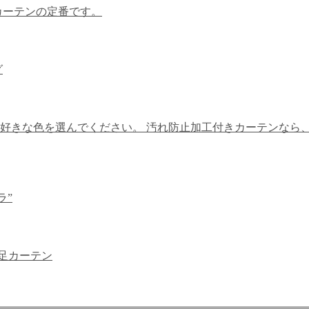
カーテンの定番です。
グ
に好きな色を選んでください。 汚れ防止加工付きカーテンなら
ラ”
足カーテン