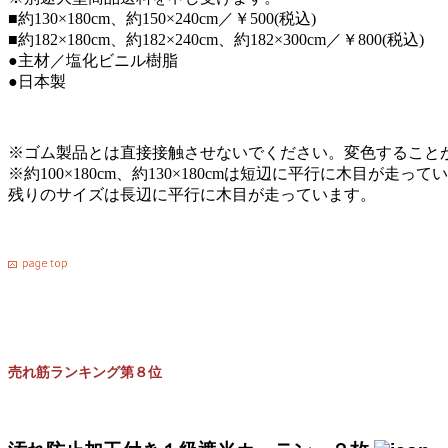
■約130×180cm、約150×240cm／￥500(税込)
■約182×180cm、約182×240cm、約182×300cm／￥800(税込)
●主材／塩化ビニル樹脂
●日本製
※ゴム製品とは直接接触させないでください。変色すること
※約100×180cm、約130×180cmは短辺に平行に木目が走って
残りのサイズは長辺に平行に木目が走っています。
売れ筋ランキング第８位