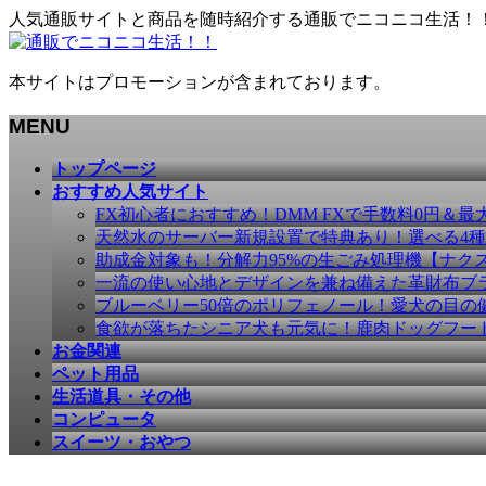
人気通販サイトと商品を随時紹介する通販でニコニコ生活！
本サイトはプロモーションが含まれております。
MENU
メ
トップページ
ニ
おすすめ人気サイト
ュ
FX初心者におすすめ！DMM FXで手数料0円＆最
ー
天然水のサーバー新規設置で特典あり！選べる4
を
助成金対象も！分解力95%の生ごみ処理機【ナク
飛
一流の使い心地とデザインを兼ね備えた革財布ブラン
ば
ブルーベリー50倍のポリフェノール！愛犬の目の健康
す
食欲が落ちたシニア犬も元気に！鹿肉ドッグフー
お金関連
ペット用品
生活道具・その他
コンピュータ
スイーツ・おやつ