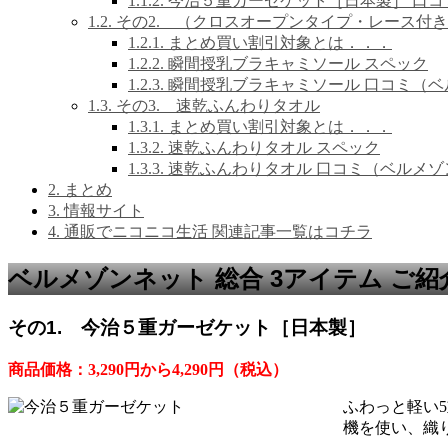
1.1.2.
今治５重ガーゼケット［日本製］ 口コ
1.2.
その2. （クロスオープンタイプ・レース付
1.2.1.
まとめ買い割引対象とは．．．
1.2.2.
瞬間授乳ブラキャミソール スペック
1.2.3.
瞬間授乳ブラキャミソール 口コミ（ベ
1.3.
その3. 速乾ふんわりタオル
1.3.1.
まとめ買い割引対象とは．．．
1.3.2.
速乾ふんわりタオル スペック
1.3.3.
速乾ふんわりタオル 口コミ（ベルメゾ
2.
まとめ
3.
情報サイト
4.
通販でニコニコ生活 関連記事一覧はコチラ
ベルメゾンネット 総合 3アイテム ご紹
その1. 今治５重ガーゼケット［日本製］
商品価格：3,290円から4,290円（税込）
ふわっと軽い
機を使い、織