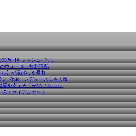
！
大30万円キャッシュバック
種のウォーター無料宅配
スル】が選ばれる理由
ドmic – レディースにも人気
を支える『WAN！to see』
ドのトライアルセット