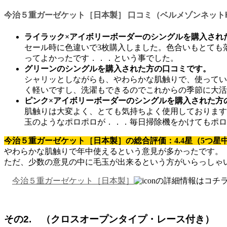
今治５重ガーゼケット［日本製］ 口コミ（ベルメゾンネット
ライラック×アイボリーボーダーのシングルを購入され
セール時に色違いで3枚購入しました。色合いもとても
ってよかったです．．．という事でした。
グリーンのシングルを購入された方の口コミです。
シャリッとしながらも、やわらかな肌触りで、使ってい
く軽いですし、洗濯もできるのでこれからの季節に大活
ピンク×アイボリーボーダーのシングルを購入された方
肌触りは大変よく、とても気持ちよく使用しております
玉のようなポロポロが．．．毎日掃除機をかけてもポロ
今治５重ガーゼケット［日本製］の総合評価：4.4星（5つ星
やわらかな肌触りで年中使えるという意見が多かったです。
ただ、少数の意見の中に毛玉が出来るという方がいらっしゃ
今治５重ガーゼケット［日本製］
の詳細情報はコチ
その2. （クロスオープンタイプ・レース付き）