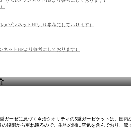
ミ（ベルメゾンネットHPより参考にしております）
き）
ルメゾンネットHPより参考にしております）
ンネットHPより参考にしております）
介
5重ガーゼに息づく今治クオリティの5重ガーゼケットは、国内
りの段階から重ね織るので、生地の間に空気を含んでおり、驚