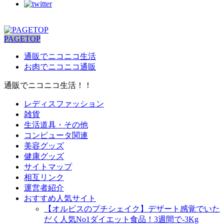
PAGETOP
通販でニコニコ生活
お肉でニコニコ通販
通販でニコニコ生活！！
レディスファッション
雑貨
生活道具・その他
コンピュータ関連
美容グッズ
健康グッズ
サイトマップ
相互リンク
運営者紹介
おすすめ人気サイト
【オルビスのプチシェイク】デザート感覚でいた
だく人気No1ダイエット食品！3週間で-3Kg