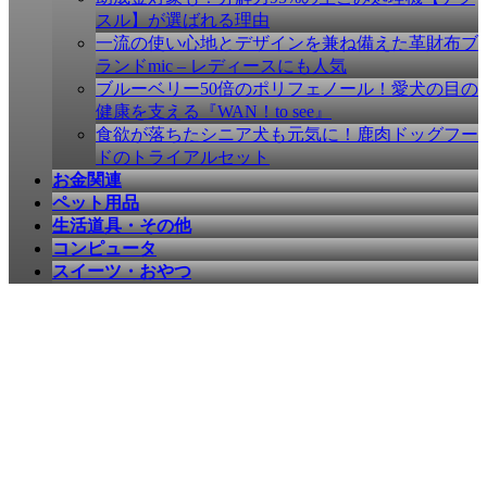
す
スル】が選ばれる理由
一流の使い心地とデザインを兼ね備えた革財布ブ
ランドmic – レディースにも人気
ブルーベリー50倍のポリフェノール！愛犬の目の
健康を支える『WAN！to see』
食欲が落ちたシニア犬も元気に！鹿肉ドッグフー
ドのトライアルセット
お金関連
ペット用品
生活道具・その他
コンピュータ
スイーツ・おやつ