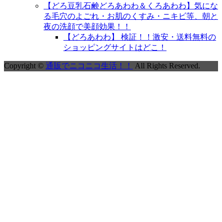
【どろ豆乳石鹸どろあわわ＆くろあわわ】気にな
る毛穴のよごれ・お肌のくすみ・ニキビ等、朝と
夜の洗顔で美顔効果！！
【どろあわわ】 検証！！激安・送料無料の
ショッピングサイトはどこ！
Copyright ©
通販でニコニコ生活！！
All Rights Reserved.