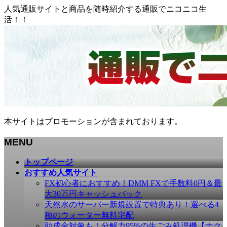
人気通販サイトと商品を随時紹介する通販でニコニコ生
活！！
本サイトはプロモーションが含まれております。
MENU
メ
トップページ
ニ
おすすめ人気サイト
ュ
FX初心者におすすめ！DMM FXで手数料0円＆最
ー
大30万円キャッシュバック
を
天然水のサーバー新規設置で特典あり！選べる4
飛
種のウォーター無料宅配
ば
助成金対象も！分解力95%の生ごみ処理機【ナク