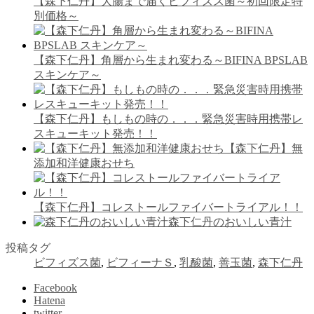
【森下仁丹】大腸まで届くビフィズス菌～初回限定特
別価格～
【森下仁丹】角層から生まれ変わる～BIFINA BPSLAB
スキンケア～
【森下仁丹】もしもの時の．．．緊急災害時用携帯レ
スキューキット発売！！
【森下仁丹】無
添加和洋健康おせち
【森下仁丹】コレストールファイバートライアル！！
森下仁丹のおいしい青汁
投稿タグ
ビフィズス菌
,
ビフィーナＳ
,
乳酸菌
,
善玉菌
,
森下仁丹
Facebook
Hatena
twitter