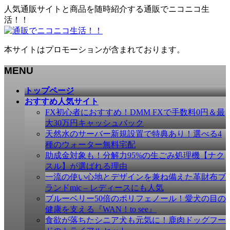
人気通販サイトと商品を随時紹介する通販でニコニコ生
活！！
本サイトはプロモーションが含まれております。
MENU
メ
トップページ
ニ
おすすめ人気サイト
ュ
FX初心者におすすめ！DMM FXで手数料0円＆最
ー
大30万円キャッシュバック
を
天然水のサーバー新規設置で特典あり！選べる4
飛
種のウォーター無料宅配
ば
助成金対象も！分解力95%の生ごみ処理機【ナク
す
スル】が選ばれる理由
一流の使い心地とデザインを兼ね備えた革財布ブ
ランドmic – レディースにも人気
ブルーベリー50倍のポリフェノール！愛犬の目の
健康を支える『WAN！to see』
食欲が落ちたシニア犬も元気に！鹿肉ドッグフー