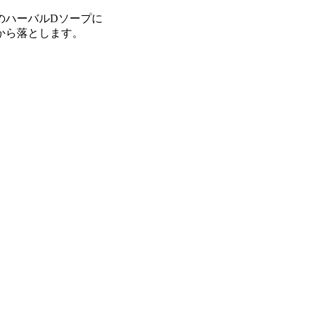
のハーバルDソープに
から落とします。