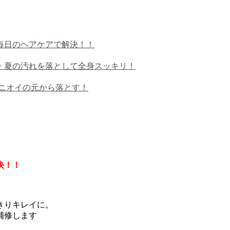
毎日のヘアケアで解決！！
・夏の汚れを落として全身スッキリ！
ニオイの元から落とす！
決！！
きりキレイに。
補修します