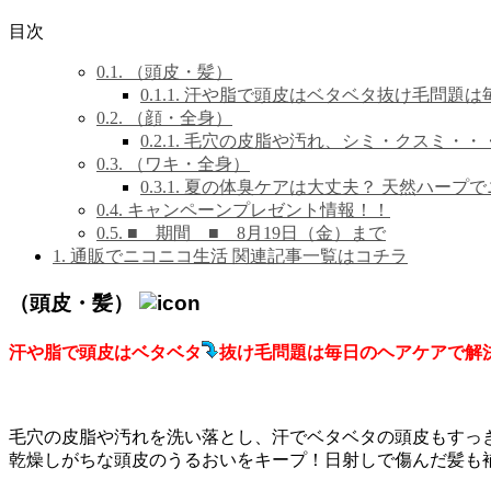
目次
0.1.
（頭皮・髪）
0.1.1.
汗や脂で頭皮はベタベタ抜け毛問題は
0.2.
（顔・全身）
0.2.1.
毛穴の皮脂や汚れ、シミ・クスミ・・
0.3.
（ワキ・全身）
0.3.1.
夏の体臭ケアは大丈夫？ 天然ハープで
0.4.
キャンペーンプレゼント情報！！
0.5.
■ 期間 ■ 8月19日（金）まで
1.
通販でニコニコ生活 関連記事一覧はコチラ
（頭皮・髪）
汗や脂で頭皮はベタベタ
抜け毛問題は毎日のヘアケアで解
毛穴の皮脂や汚れを洗い落とし、汗でベタベタの頭皮もすっ
乾燥しがちな頭皮のうるおいをキープ！日射しで傷んだ髪も