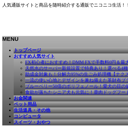
人気通販サイトと商品を随時紹介する通販でニコニコ生活！
MENU
メ
トップページ
ニ
おすすめ人気サイト
ュ
FX初心者におすすめ！DMM FXで手数料0円＆最
ー
天然水のサーバー新規設置で特典あり！選べる4
を
助成金対象も！分解力95%の生ごみ処理機【ナク
飛
一流の使い心地とデザインを兼ね備えた革財布ブラン
ば
ブルーベリー50倍のポリフェノール！愛犬の目の健康
す
食欲が落ちたシニア犬も元気に！鹿肉ドッグフー
お金関連
ペット用品
生活道具・その他
コンピュータ
スイーツ・おやつ