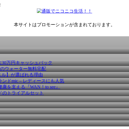
！
本サイトはプロモーションが含まれております。
大30万円キャッシュバック
種のウォーター無料宅配
スル】が選ばれる理由
ドmic – レディースにも人気
を支える『WAN！to see』
ドのトライアルセット