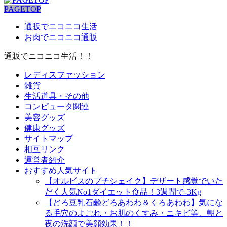
PAGETOP
通販でニコニコ生活
お肉でニコニコ通販
通販でニコニコ生活！！
レディスファッション
雑貨
生活道具・その他
コンピュータ関連
美容グッズ
健康グッズ
サイトマップ
相互リンク
運営者紹介
おすすめ人気サイト
【オルビスのプチシェイク】デザート感覚でいた
だく人気No1ダイエット食品！3週間で-3Kg
【どろ豆乳石鹸どろあわわ＆くろあわわ】気にな
る毛穴のよごれ・お肌のくすみ・ニキビ等、朝と
夜の洗顔で美顔効果！！