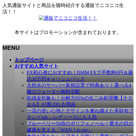
人気通販サイトと商品を随時紹介する通販でニコニコ生
活！！
本サイトはプロモーションが含まれております。
MENU
メ
トップページ
ニ
おすすめ人気サイト
ュ
FX初心者におすすめ！DMM FXで手数料0円＆最
ー
大30万円キャッシュバック
を
天然水のサーバー新規設置で特典あり！選べる4
飛
種のウォーター無料宅配
ば
助成金対象も！分解力95%の生ごみ処理機【ナク
す
スル】が選ばれる理由
一流の使い心地とデザインを兼ね備えた革財布ブ
ランドmic – レディースにも人気
ブルーベリー50倍のポリフェノール！愛犬の目の
健康を支える『WAN！to see』