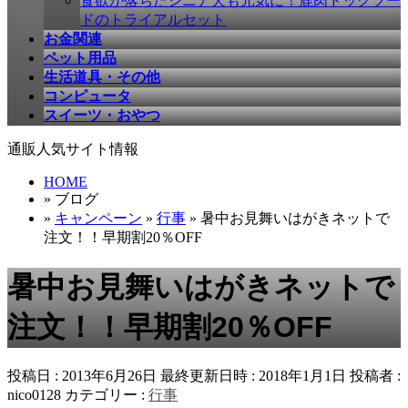
食欲が落ちたシニア犬も元気に！鹿肉ドッグフー
ドのトライアルセット
お金関連
ペット用品
生活道具・その他
コンピュータ
スイーツ・おやつ
通販人気サイト情報
HOME
» ブログ
»
キャンペーン
»
行事
» 暑中お見舞いはがきネットで
注文！！早期割20％OFF
暑中お見舞いはがきネットで
注文！！早期割20％OFF
投稿日 : 2013年6月26日
最終更新日時 : 2018年1月1日
投稿者 :
nico0128
カテゴリー :
行事