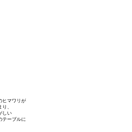
のヒマワリが
まり、
がしい
のテーブルに