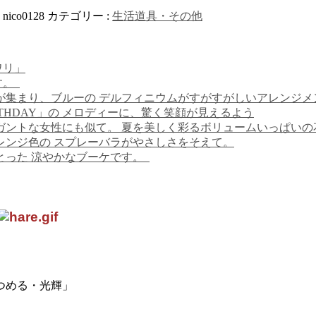
:
nico0128
カテゴリー :
生活道具・その他
ワリ」
す。
が集まり、ブルーの デルフィニウムがすがすがしいアレンジ
RTHDAY」の メロディーに、驚く笑顔が見えるよう
ガントな女性にも似て。 夏を美しく彩るボリュームいっぱい
レンジ色の スプレーバラがやさしさをそえて。
とった 涼やかなブーケです。
つめる・光輝」