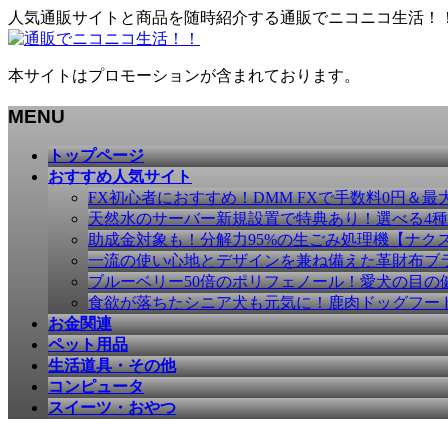
人気通販サイトと商品を随時紹介する通販でニコニコ生活！
本サイトはプロモーションが含まれております。
MENU
メ
トップページ
ニ
おすすめ人気サイト
ュ
FX初心者におすすめ！DMM FXで手数料0円＆最
ー
天然水のサーバー新規設置で特典あり！選べる4
を
助成金対象も！分解力95%の生ごみ処理機【ナク
飛
一流の使い心地とデザインを兼ね備えた革財布ブラン
ば
ブルーベリー50倍のポリフェノール！愛犬の目の健康
す
食欲が落ちたシニア犬も元気に！鹿肉ドッグフー
お金関連
ペット用品
生活道具・その他
コンピュータ
スイーツ・おやつ