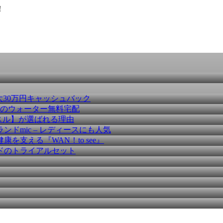
！
大30万円キャッシュバック
種のウォーター無料宅配
スル】が選ばれる理由
ドmic – レディースにも人気
を支える『WAN！to see』
ドのトライアルセット