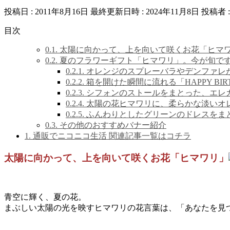
投稿日 : 2011年8月16日
最終更新日時 : 2024年11月8日
投稿者 
目次
0.1.
太陽に向かって、上を向いて咲くお花「ヒマ
0.2.
夏のフラワーギフト「ヒマワリ」。今が旬で
0.2.1.
オレンジのスプレーバラやデンファレ
0.2.2.
箱を開けた瞬間に流れる「HAPPY BI
0.2.3.
シフォンのストールをまとった、エレ
0.2.4.
太陽の花ヒマワリに、柔らかな淡いオ
0.2.5.
ふんわりとしたグリーンのドレスをま
0.3.
その他のおすすめバナー紹介
1.
通販でニコニコ生活 関連記事一覧はコチラ
太陽に向かって、上を向いて咲くお花「ヒマワリ」
青空に輝く、夏の花。
まぶしい太陽の光を映すヒマワリの花言葉は、「あなたを見