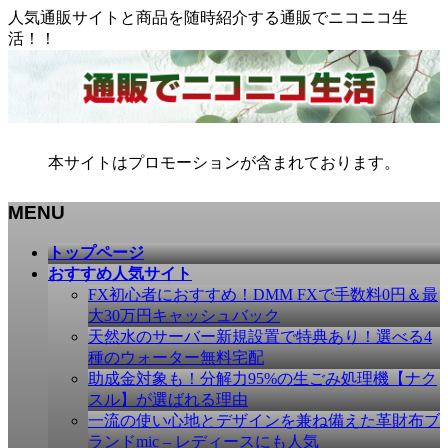
人気通販サイトと商品を随時紹介する通販でニコニコ生
活！！
本サイトはプロモーションが含まれております。
MENU
メ
トップページ
ニ
おすすめ人気サイト
ュ
FX初心者におすすめ！DMM FXで手数料0円＆最
ー
大30万円キャッシュバック
を
天然水のサーバー新規設置で特典あり！選べる4
飛
種のウォーター無料宅配
ば
助成金対象も！分解力95%の生ごみ処理機【ナク
す
スル】が選ばれる理由
一流の使い心地とデザインを兼ね備えた革財布ブ
ランドmic – レディースにも人気