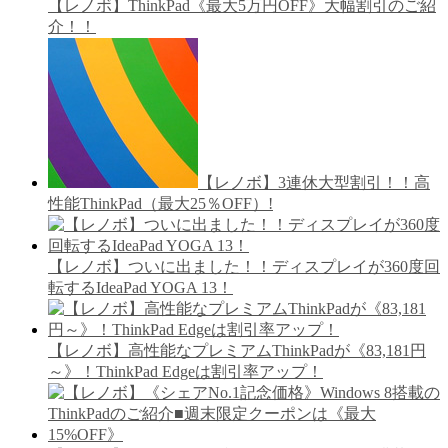
【レノボ】ThinkPad《最大5万円OFF》大幅割引のご紹
介！！
【レノボ】3連休大型割引！！高
性能ThinkPad（最大25％OFF）!
【レノボ】ついに出ました！！ディスプレイが360度回
転するIdeaPad YOGA 13！
【レノボ】高性能なプレミアムThinkPadが《83,181円
～》！ThinkPad Edgeは割引率アップ！