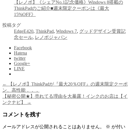
【レノボ】《シェアNo.1記念価格》Windows 8搭載の
ThinkPadのご紹介■週末限定クーポンは《最大
15%OFF》
投稿タグ
EdgeE420
,
ThinkPad
,
Windows 7
,
グッドデザイン受賞記
念セール
,
レノボジャパン
Facebook
Hatena
twitter
Google+
LINE
←
【レノボ】ThinkPadが『最大20％OFF』の週末限定クーポ
ン、高性能．．．
【秘密公開★】売れてる理由を大暴露！インクのお店は【イ
ンクナビ】
→
コメントを残す
メールアドレスが公開されることはありません。
※
が付い