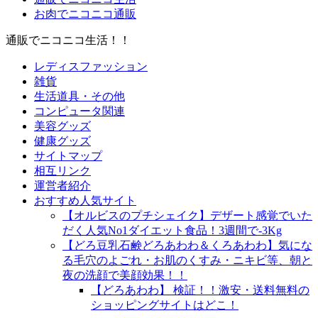
お肉でニコニコ通販
通販でニコニコ生活！！
レディスファッション
雑貨
生活道具・その他
コンピュータ関連
美容グッズ
健康グッズ
サイトマップ
相互リンク
運営者紹介
おすすめ人気サイト
【オルビスのプチシェイク】デザート感覚でいた
だく人気No1ダイエット食品！3週間で-3Kg
【どろ豆乳石鹸どろあわわ＆くろあわわ】気にな
る毛穴のよごれ・お肌のくすみ・ニキビ等、朝と
夜の洗顔で美顔効果！！
【どろあわわ】 検証！！激安・送料無料の
ショッピングサイトはどこ！