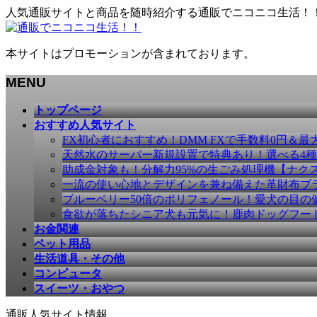
人気通販サイトと商品を随時紹介する通販でニコニコ生活！
本サイトはプロモーションが含まれております。
MENU
メ
トップページ
ニ
おすすめ人気サイト
ュ
FX初心者におすすめ！DMM FXで手数料0円＆最
ー
天然水のサーバー新規設置で特典あり！選べる4
を
助成金対象も！分解力95%の生ごみ処理機【ナク
飛
一流の使い心地とデザインを兼ね備えた革財布ブラン
ば
ブルーベリー50倍のポリフェノール！愛犬の目の健康
す
食欲が落ちたシニア犬も元気に！鹿肉ドッグフー
お金関連
ペット用品
生活道具・その他
コンピュータ
スイーツ・おやつ
通販人気サイト情報