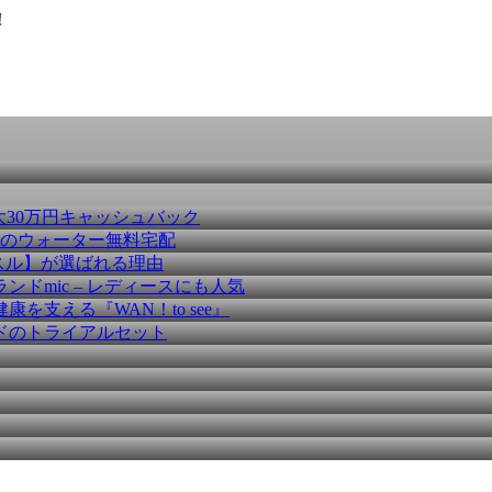
！
大30万円キャッシュバック
種のウォーター無料宅配
スル】が選ばれる理由
ドmic – レディースにも人気
を支える『WAN！to see』
ドのトライアルセット