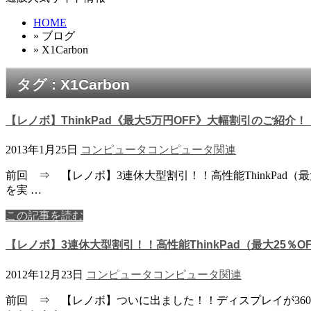
HOME
» ブログ
» X1Carbon
タグ : X1Carbon
【レノボ】ThinkPad《最大5万円OFF》大幅割引のご紹介！
2013年1月25日
コンピュータ
コンピュータ関連
前回 ⇒ 【レノボ】3連休大型割引！！高性能ThinkPad（最
を実 …
この記事を読む
【レノボ】3連休大型割引！！高性能ThinkPad（最大25％OF
2012年12月23日
コンピュータ
コンピュータ関連
前回 ⇒ 【レノボ】ついに出ました！！ディスプレイが360度