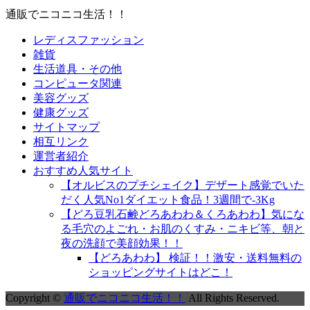
通販でニコニコ生活！！
レディスファッション
雑貨
生活道具・その他
コンピュータ関連
美容グッズ
健康グッズ
サイトマップ
相互リンク
運営者紹介
おすすめ人気サイト
【オルビスのプチシェイク】デザート感覚でいた
だく人気No1ダイエット食品！3週間で-3Kg
【どろ豆乳石鹸どろあわわ＆くろあわわ】気にな
る毛穴のよごれ・お肌のくすみ・ニキビ等、朝と
夜の洗顔で美顔効果！！
【どろあわわ】 検証！！激安・送料無料の
ショッピングサイトはどこ！
Copyright ©
通販でニコニコ生活！！
All Rights Reserved.