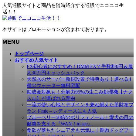
人気通販サイトと商品を随時紹介する通販でニコニコ生
活！！
本サイトはプロモーションが含まれております。
MENU
メ
トップページ
ニ
おすすめ人気サイト
ュ
FX初心者におすすめ！DMM FXで手数料0円＆最
ー
大30万円キャッシュバック
を
天然水のサーバー新規設置で特典あり！選べる4
飛
種のウォーター無料宅配
ば
助成金対象も！分解力95%の生ごみ処理機【ナク
す
スル】が選ばれる理由
一流の使い心地とデザインを兼ね備えた革財布ブ
ランドmic – レディースにも人気
ブルーベリー50倍のポリフェノール！愛犬の目の
健康を支える『WAN！to see』
食欲が落ちたシニア犬も元気に！鹿肉ドッグフー