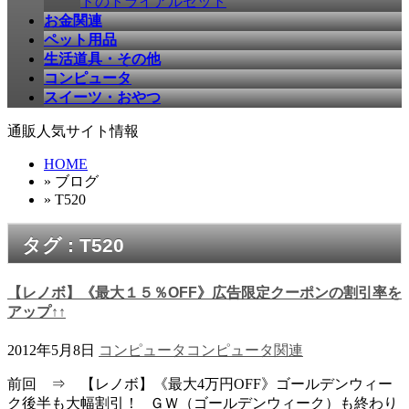
ドのトライアルセット
お金関連
ペット用品
生活道具・その他
コンピュータ
スイーツ・おやつ
通販人気サイト情報
HOME
» ブログ
» T520
タグ : T520
【レノボ】《最大１５％OFF》広告限定クーポンの割引率を
アップ↑↑
2012年5月8日
コンピュータ
コンピュータ関連
前回 ⇒ 【レノボ】《最大4万円OFF》ゴールデンウィー
ク後半も大幅割引！ ＧＷ（ゴールデンウィーク）も終わり