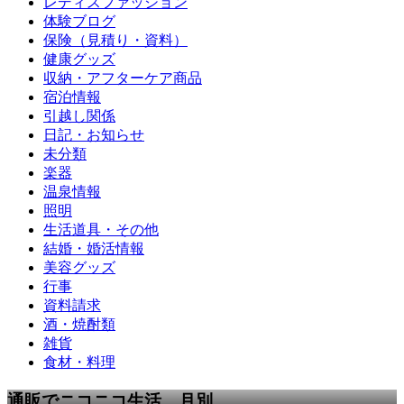
レディスファッション
体験ブログ
保険（見積り・資料）
健康グッズ
収納・アフターケア商品
宿泊情報
引越し関係
日記・お知らせ
未分類
楽器
温泉情報
照明
生活道具・その他
結婚・婚活情報
美容グッズ
行事
資料請求
酒・焼酎類
雑貨
食材・料理
通販でニコニコ生活 月別