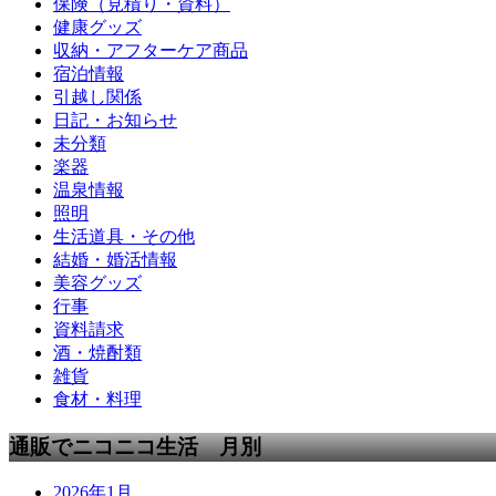
保険（見積り・資料）
健康グッズ
収納・アフターケア商品
宿泊情報
引越し関係
日記・お知らせ
未分類
楽器
温泉情報
照明
生活道具・その他
結婚・婚活情報
美容グッズ
行事
資料請求
酒・焼酎類
雑貨
食材・料理
通販でニコニコ生活 月別
2026年1月