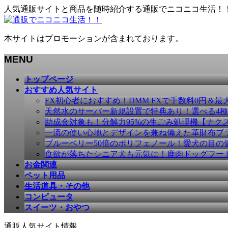
人気通販サイトと商品を随時紹介する通販でニコニコ生活！
本サイトはプロモーションが含まれております。
MENU
メ
トップページ
ニ
おすすめ人気サイト
ュ
FX初心者におすすめ！DMM FXで手数料0円＆最
ー
天然水のサーバー新規設置で特典あり！選べる4
を
助成金対象も！分解力95%の生ごみ処理機【ナク
飛
一流の使い心地とデザインを兼ね備えた革財布ブラン
ば
ブルーベリー50倍のポリフェノール！愛犬の目の健康
す
食欲が落ちたシニア犬も元気に！鹿肉ドッグフー
お金関連
ペット用品
生活道具・その他
コンピュータ
スイーツ・おやつ
通販人気サイト情報