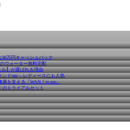
！
大30万円キャッシュバック
種のウォーター無料宅配
スル】が選ばれる理由
ドmic – レディースにも人気
を支える『WAN！to see』
ドのトライアルセット