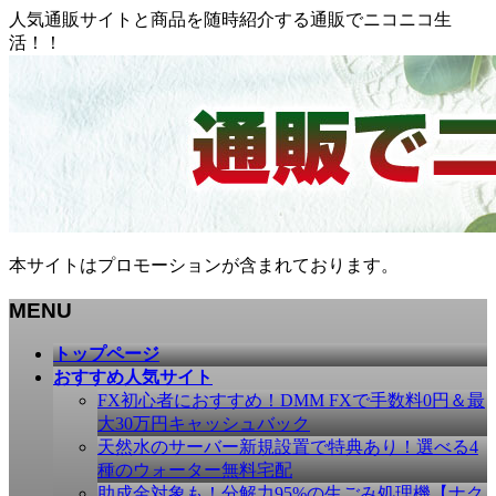
人気通販サイトと商品を随時紹介する通販でニコニコ生
活！！
本サイトはプロモーションが含まれております。
MENU
メ
トップページ
ニ
おすすめ人気サイト
ュ
FX初心者におすすめ！DMM FXで手数料0円＆最
ー
大30万円キャッシュバック
を
天然水のサーバー新規設置で特典あり！選べる4
飛
種のウォーター無料宅配
ば
助成金対象も！分解力95%の生ごみ処理機【ナク