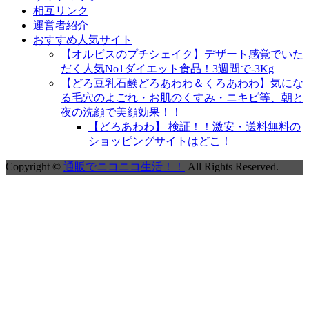
相互リンク
運営者紹介
おすすめ人気サイト
【オルビスのプチシェイク】デザート感覚でいた
だく人気No1ダイエット食品！3週間で-3Kg
【どろ豆乳石鹸どろあわわ＆くろあわわ】気にな
る毛穴のよごれ・お肌のくすみ・ニキビ等、朝と
夜の洗顔で美顔効果！！
【どろあわわ】 検証！！激安・送料無料の
ショッピングサイトはどこ！
Copyright ©
通販でニコニコ生活！！
All Rights Reserved.