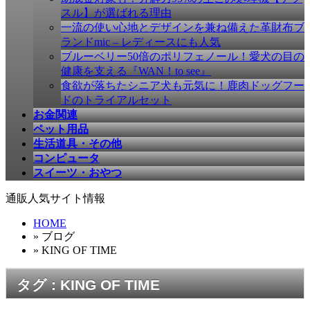
す
スル】が選ばれる理由
一流の使い心地とデザインを兼ね備えた革財布ブ
ランドmic – レディースにも人気
ブルーベリー50倍のポリフェノール！愛犬の目の
健康を支える『WAN！to see』
食欲が落ちたシニア犬も元気に！鹿肉ドッグフー
ドのトライアルセット
お金関連
ペット用品
生活道具・その他
コンピュータ
スイーツ・おやつ
通販人気サイト情報
HOME
» ブログ
» KING OF TIME
タグ : KING OF TIME