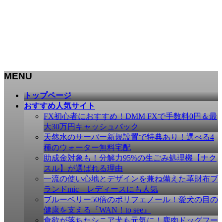
MENU
メ
トップページ
ニ
おすすめ人気サイト
ュ
FX初心者におすすめ！DMM FXで手数料0円＆最
ー
大30万円キャッシュバック
を
天然水のサーバー新規設置で特典あり！選べる4
飛
種のウォーター無料宅配
ば
助成金対象も！分解力95%の生ごみ処理機【ナク
す
スル】が選ばれる理由
一流の使い心地とデザインを兼ね備えた革財布ブ
ランドmic – レディースにも人気
ブルーベリー50倍のポリフェノール！愛犬の目の
健康を支える『WAN！to see』
食欲が落ちたシニア犬も元気に！鹿肉ドッグフー