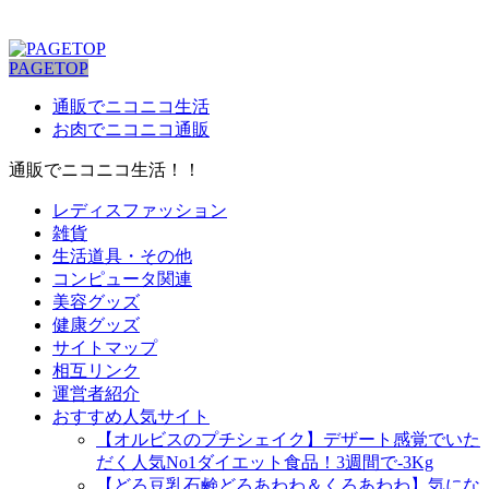
PAGETOP
通販でニコニコ生活
お肉でニコニコ通販
通販でニコニコ生活！！
レディスファッション
雑貨
生活道具・その他
コンピュータ関連
美容グッズ
健康グッズ
サイトマップ
相互リンク
運営者紹介
おすすめ人気サイト
【オルビスのプチシェイク】デザート感覚でいた
だく人気No1ダイエット食品！3週間で-3Kg
【どろ豆乳石鹸どろあわわ＆くろあわわ】気にな