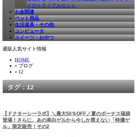
ドのトライアルセット
お金関連
ペット用品
生活道具・その他
コンピュータ
スイーツ・おやつ
通販人気サイト情報
HOME
» ブログ
» 12
タグ : 12
【ドクターシーラボ】＼最大50％OFF／夏のボーナス福袋
登場！さらに、あの美白ゲルから今しか買えない「特濃ゲ
ル」限定販売！その2