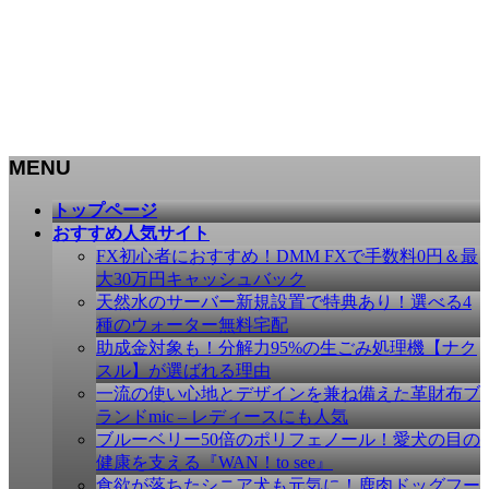
MENU
メ
トップページ
ニ
おすすめ人気サイト
ュ
FX初心者におすすめ！DMM FXで手数料0円＆最
ー
大30万円キャッシュバック
を
天然水のサーバー新規設置で特典あり！選べる4
飛
種のウォーター無料宅配
ば
助成金対象も！分解力95%の生ごみ処理機【ナク
す
スル】が選ばれる理由
一流の使い心地とデザインを兼ね備えた革財布ブ
ランドmic – レディースにも人気
ブルーベリー50倍のポリフェノール！愛犬の目の
健康を支える『WAN！to see』
食欲が落ちたシニア犬も元気に！鹿肉ドッグフー