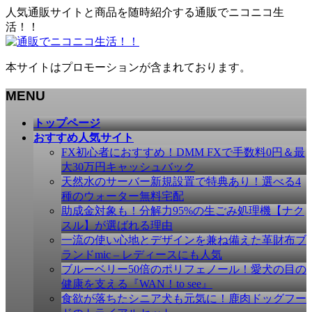
人気通販サイトと商品を随時紹介する通販でニコニコ生
活！！
本サイトはプロモーションが含まれております。
MENU
メ
トップページ
ニ
おすすめ人気サイト
ュ
FX初心者におすすめ！DMM FXで手数料0円＆最
ー
大30万円キャッシュバック
を
天然水のサーバー新規設置で特典あり！選べる4
飛
種のウォーター無料宅配
ば
助成金対象も！分解力95%の生ごみ処理機【ナク
す
スル】が選ばれる理由
一流の使い心地とデザインを兼ね備えた革財布ブ
ランドmic – レディースにも人気
ブルーベリー50倍のポリフェノール！愛犬の目の
健康を支える『WAN！to see』
食欲が落ちたシニア犬も元気に！鹿肉ドッグフー