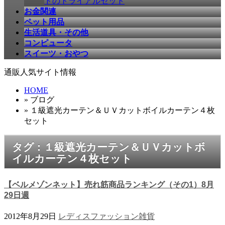
ドのトライアルセット
お金関連
ペット用品
生活道具・その他
コンピュータ
スイーツ・おやつ
通販人気サイト情報
HOME
» ブログ
» １級遮光カーテン＆ＵＶカットボイルカーテン４枚
セット
タグ : １級遮光カーテン＆ＵＶカットボ
イルカーテン４枚セット
【ベルメゾンネット】売れ筋商品ランキング（その1）8月
29日週
2012年8月29日
レディスファッション
雑貨