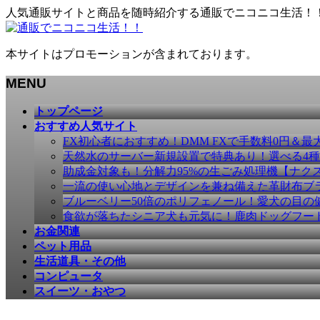
人気通販サイトと商品を随時紹介する通販でニコニコ生活！
本サイトはプロモーションが含まれております。
MENU
メ
トップページ
ニ
おすすめ人気サイト
ュ
FX初心者におすすめ！DMM FXで手数料0円＆最
ー
天然水のサーバー新規設置で特典あり！選べる4
を
助成金対象も！分解力95%の生ごみ処理機【ナク
飛
一流の使い心地とデザインを兼ね備えた革財布ブラン
ば
ブルーベリー50倍のポリフェノール！愛犬の目の健康
す
食欲が落ちたシニア犬も元気に！鹿肉ドッグフー
お金関連
ペット用品
生活道具・その他
コンピュータ
スイーツ・おやつ