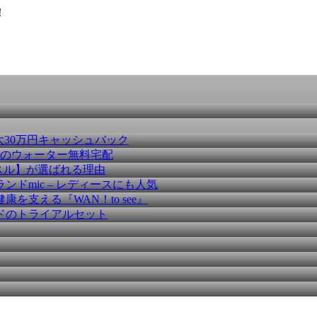
！
大30万円キャッシュバック
種のウォーター無料宅配
スル】が選ばれる理由
ドmic – レディースにも人気
を支える『WAN！to see』
ドのトライアルセット