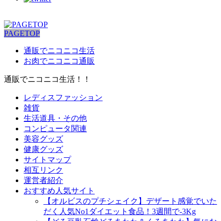
PAGETOP
通販でニコニコ生活
お肉でニコニコ通販
通販でニコニコ生活！！
レディスファッション
雑貨
生活道具・その他
コンピュータ関連
美容グッズ
健康グッズ
サイトマップ
相互リンク
運営者紹介
おすすめ人気サイト
【オルビスのプチシェイク】デザート感覚でいた
だく人気No1ダイエット食品！3週間で-3Kg