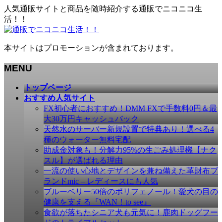
人気通販サイトと商品を随時紹介する通販でニコニコ生
活！！
本サイトはプロモーションが含まれております。
MENU
メ
トップページ
ニ
おすすめ人気サイト
ュ
FX初心者におすすめ！DMM FXで手数料0円＆最
ー
大30万円キャッシュバック
を
天然水のサーバー新規設置で特典あり！選べる4
飛
種のウォーター無料宅配
ば
助成金対象も！分解力95%の生ごみ処理機【ナク
す
スル】が選ばれる理由
一流の使い心地とデザインを兼ね備えた革財布ブ
ランドmic – レディースにも人気
ブルーベリー50倍のポリフェノール！愛犬の目の
健康を支える『WAN！to see』
食欲が落ちたシニア犬も元気に！鹿肉ドッグフー