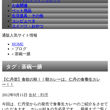
ドのトライアルセット
お金関連
ペット用品
生活道具・その他
コンピュータ
スイーツ・おやつ
通販人気サイト情報
HOME
» ブログ
» 茶碗一膳
タグ : 茶碗一膳
【仁丹堂】食欲の秋！！朝カレーは、仁丹の食養生カレ
ー！！
2012年9月11日
食材・料理
今回は、仁丹堂からの発売で食養生カレーのご紹介をさせて
いただきます。 カレー好きの方必見です。 最後までご覧く