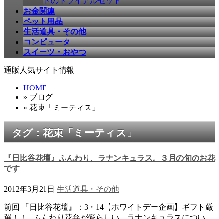
ドのトライアルセット
お金関連
ペット用品
生活道具・その他
コンピュータ
スイーツ・おやつ
通販人気サイト情報
HOME
» ブログ
» 花束「ミーティス」
タグ : 花束「ミーティス」
『日比谷花壇』ふんわり、ラナンキュラス。３月の旬のお花
です
2012年3月21日
生活道具・その他
前回 『日比谷花壇』：3・14【ホワイトデー企画】ギフト厳
選！！ ふんわり花弁が愛らしい、ラナンキュラスについ