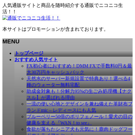
人気通販サイトと商品を随時紹介する通販でニコニコ生
活！！
本サイトはプロモーションが含まれております。
MENU
メ
トップページ
ニ
おすすめ人気サイト
ュ
FX初心者におすすめ！DMM FXで手数料0円＆最
ー
大30万円キャッシュバック
を
天然水のサーバー新規設置で特典あり！選べる4
飛
種のウォーター無料宅配
ば
助成金対象も！分解力95%の生ごみ処理機【ナク
す
スル】が選ばれる理由
一流の使い心地とデザインを兼ね備えた革財布ブ
ランドmic – レディースにも人気
ブルーベリー50倍のポリフェノール！愛犬の目の
健康を支える『WAN！to see』
食欲が落ちたシニア犬も元気に！鹿肉ドッグフー