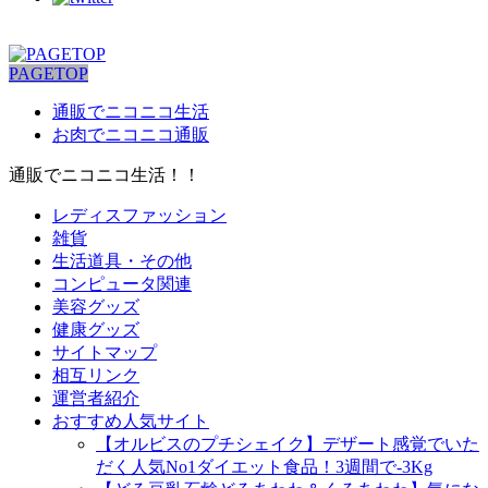
PAGETOP
通販でニコニコ生活
お肉でニコニコ通販
通販でニコニコ生活！！
レディスファッション
雑貨
生活道具・その他
コンピュータ関連
美容グッズ
健康グッズ
サイトマップ
相互リンク
運営者紹介
おすすめ人気サイト
【オルビスのプチシェイク】デザート感覚でいた
だく人気No1ダイエット食品！3週間で-3Kg