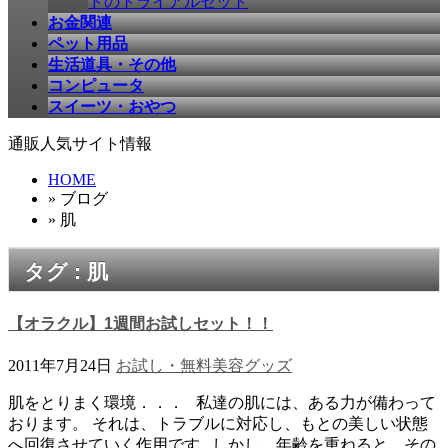
ドのトライアルセット
お金関連
ペット用品
生活道具・その他
コンピュータ
スイーツ・おやつ
通販人気サイト情報
HOME
» ブログ
» 肌
タグ : 肌
【オラクル】1週間お試しセット！！
2011年7月24日
お試し・無料
美容グッズ
肌をとりまく環境．．． 私達の肌には、ある力が備わって
おります。 それは、トラブルに対応し、もとの美しい状態
へ回復させていく作用です しかし、年齢を重ねると、その