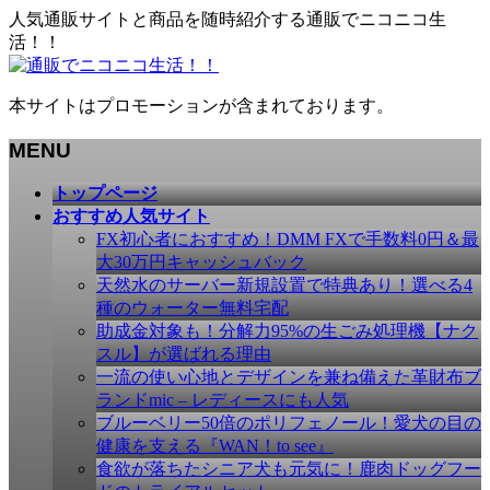
人気通販サイトと商品を随時紹介する通販でニコニコ生
活！！
本サイトはプロモーションが含まれております。
MENU
メ
トップページ
ニ
おすすめ人気サイト
ュ
FX初心者におすすめ！DMM FXで手数料0円＆最
ー
大30万円キャッシュバック
を
天然水のサーバー新規設置で特典あり！選べる4
飛
種のウォーター無料宅配
ば
助成金対象も！分解力95%の生ごみ処理機【ナク
す
スル】が選ばれる理由
一流の使い心地とデザインを兼ね備えた革財布ブ
ランドmic – レディースにも人気
ブルーベリー50倍のポリフェノール！愛犬の目の
健康を支える『WAN！to see』
食欲が落ちたシニア犬も元気に！鹿肉ドッグフー