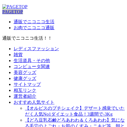
PAGETOP
通販でニコニコ生活
お肉でニコニコ通販
通販でニコニコ生活！！
レディスファッション
雑貨
生活道具・その他
コンピュータ関連
美容グッズ
健康グッズ
サイトマップ
相互リンク
運営者紹介
おすすめ人気サイト
【オルビスのプチシェイク】デザート感覚でいた
だく人気No1ダイエット食品！3週間で-3Kg
【どろ豆乳石鹸どろあわわ＆くろあわわ】気にな
る毛穴のよごれ・お肌のくすみ・ニキビ等、朝と