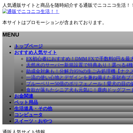
人気通販サイトと商品を随時紹介する通販でニコニコ生活！
本サイトはプロモーションが含まれております。
MENU
メ
トップページ
ニ
おすすめ人気サイト
ュ
FX初心者におすすめ！DMM FXで手数料0円＆最
ー
天然水のサーバー新規設置で特典あり！選べる4
を
助成金対象も！分解力95%の生ごみ処理機【ナク
飛
一流の使い心地とデザインを兼ね備えた革財布ブラン
ば
ブルーベリー50倍のポリフェノール！愛犬の目の健康
す
食欲が落ちたシニア犬も元気に！鹿肉ドッグフー
お金関連
ペット用品
生活道具・その他
コンピュータ
スイーツ・おやつ
通販人気サイト情報