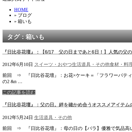
HOME
» ブログ
» 箱いも
タグ : 箱いも
『日比谷花壇』：【6/17 父の日まであと6日！】人気の父
2012年6月10日
スイーツ・おやつ
生活道具・その他
食材・料
前回 ⇒ 『日比谷花壇』：お花×ケーキ＝「フラワーパティシ
の2 &n …
この記事を読む
『日比谷花壇』：父の日。絆を確かめ合うオススメアイテム
2012年5月24日
生活道具・その他
前回 ⇒ 『日比谷花壇』：母の日の【バラ】優雅で気品高い