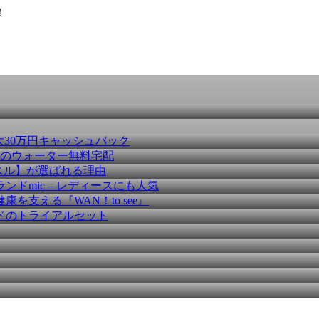
！
大30万円キャッシュバック
種のウォーター無料宅配
スル】が選ばれる理由
ドmic – レディースにも人気
を支える『WAN！to see』
ドのトライアルセット