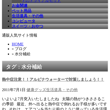
ドのトライアルセット
お金関連
ペット用品
生活道具・その他
コンピュータ
スイーツ・おやつ
通販人気サイト情報
HOME
» ブログ
» 水分補給
タグ : 水分補給
熱中症注意！！アルピナウォーターで対策しましょう！！
2011年7月1日
健康グッズ
生活道具・その他
いよいよ7月突入いたしましたね 太陽の熱がつきささるこ
の季節 最近、外へ出ると熱中症で倒れるお子様が多いです
ね それは、エアコンを当たり前のように使っている生活環