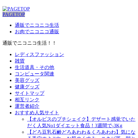
PAGETOP
通販でニコニコ生活
お肉でニコニコ通販
通販でニコニコ生活！！
レディスファッション
雑貨
生活道具・その他
コンピュータ関連
美容グッズ
健康グッズ
サイトマップ
相互リンク
運営者紹介
おすすめ人気サイト
【オルビスのプチシェイク】デザート感覚でいた
だく人気No1ダイエット食品！3週間で-3Kg
【どろ豆乳石鹸どろあわわ＆くろあわわ】気にな