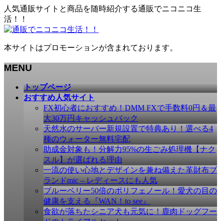
人気通販サイトと商品を随時紹介する通販でニコニコ生
活！！
本サイトはプロモーションが含まれております。
MENU
メ
トップページ
ニ
おすすめ人気サイト
ュ
FX初心者におすすめ！DMM FXで手数料0円＆最
ー
大30万円キャッシュバック
を
天然水のサーバー新規設置で特典あり！選べる4
飛
種のウォーター無料宅配
ば
助成金対象も！分解力95%の生ごみ処理機【ナク
す
スル】が選ばれる理由
一流の使い心地とデザインを兼ね備えた革財布ブ
ランドmic – レディースにも人気
ブルーベリー50倍のポリフェノール！愛犬の目の
健康を支える『WAN！to see』
食欲が落ちたシニア犬も元気に！鹿肉ドッグフー