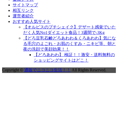
サイトマップ
相互リンク
運営者紹介
おすすめ人気サイト
【オルビスのプチシェイク】デザート感覚でいた
だく人気No1ダイエット食品！3週間で-3Kg
【どろ豆乳石鹸どろあわわ＆くろあわわ】気にな
る毛穴のよごれ・お肌のくすみ・ニキビ等、朝と
夜の洗顔で美顔効果！！
【どろあわわ】 検証！！激安・送料無料の
ショッピングサイトはどこ！
Copyright ©
通販でニコニコ生活！！
All Rights Reserved.