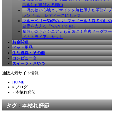
す
スル】が選ばれる理由
一流の使い心地とデザインを兼ね備えた革財布ブ
ランドmic – レディースにも人気
ブルーベリー50倍のポリフェノール！愛犬の目の
健康を支える『WAN！to see』
食欲が落ちたシニア犬も元気に！鹿肉ドッグフー
ドのトライアルセット
お金関連
ペット用品
生活道具・その他
コンピュータ
スイーツ・おやつ
通販人気サイト情報
HOME
» ブログ
» 本枯れ鰹節
タグ : 本枯れ鰹節