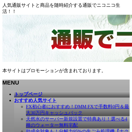
人気通販サイトと商品を随時紹介する通販でニコニコ生
活！！
本サイトはプロモーションが含まれております。
MENU
メ
トップページ
ニ
おすすめ人気サイト
ュ
FX初心者におすすめ！DMM FXで手数料0円＆最
ー
大30万円キャッシュバック
を
天然水のサーバー新規設置で特典あり！選べる4
飛
種のウォーター無料宅配
ば
助成金対象も！分解力95%の生ごみ処理機【ナク