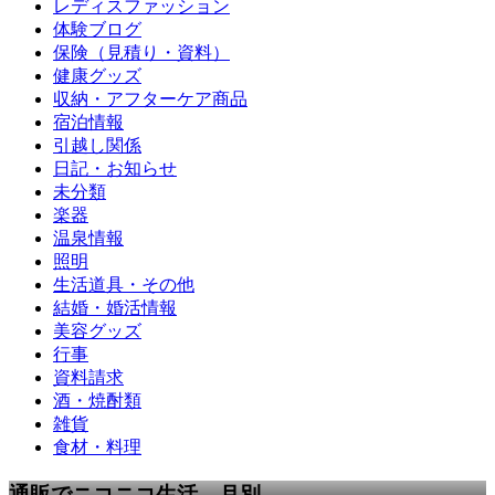
レディスファッション
体験ブログ
保険（見積り・資料）
健康グッズ
収納・アフターケア商品
宿泊情報
引越し関係
日記・お知らせ
未分類
楽器
温泉情報
照明
生活道具・その他
結婚・婚活情報
美容グッズ
行事
資料請求
酒・焼酎類
雑貨
食材・料理
通販でニコニコ生活 月別