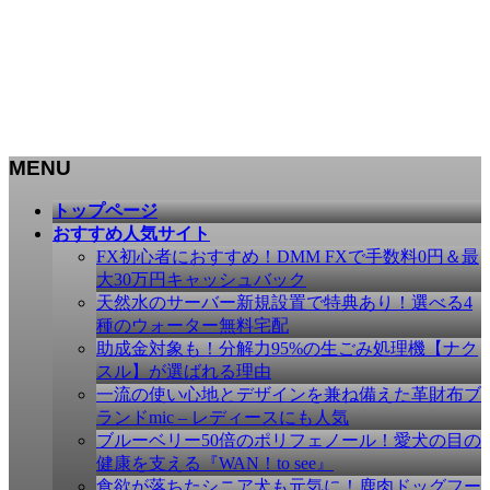
MENU
メ
トップページ
ニ
おすすめ人気サイト
ュ
FX初心者におすすめ！DMM FXで手数料0円＆最
ー
大30万円キャッシュバック
を
天然水のサーバー新規設置で特典あり！選べる4
飛
種のウォーター無料宅配
ば
助成金対象も！分解力95%の生ごみ処理機【ナク
す
スル】が選ばれる理由
一流の使い心地とデザインを兼ね備えた革財布ブ
ランドmic – レディースにも人気
ブルーベリー50倍のポリフェノール！愛犬の目の
健康を支える『WAN！to see』
食欲が落ちたシニア犬も元気に！鹿肉ドッグフー