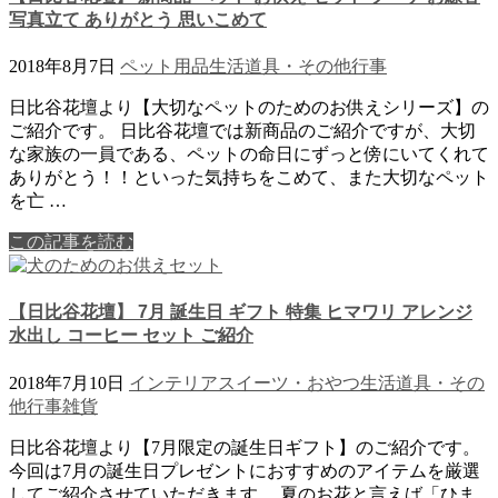
写真立て ありがとう 思いこめて
2018年8月7日
ペット用品
生活道具・その他
行事
日比谷花壇より【大切なペットのためのお供えシリーズ】の
ご紹介です。 日比谷花壇では新商品のご紹介ですが、大切
な家族の一員である、ペットの命日にずっと傍にいてくれて
ありがとう！！といった気持ちをこめて、また大切なペット
を亡 …
この記事を読む
【日比谷花壇】 7月 誕生日 ギフト 特集 ヒマワリ アレンジ
水出し コーヒー セット ご紹介
2018年7月10日
インテリア
スイーツ・おやつ
生活道具・その
他
行事
雑貨
日比谷花壇より【7月限定の誕生日ギフト】のご紹介です。
今回は7月の誕生日プレゼントにおすすめのアイテムを厳選
してご紹介させていただきます。 夏のお花と言えば「ひま