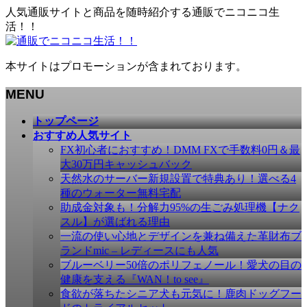
人気通販サイトと商品を随時紹介する通販でニコニコ生
活！！
本サイトはプロモーションが含まれております。
MENU
メ
トップページ
ニ
おすすめ人気サイト
ュ
FX初心者におすすめ！DMM FXで手数料0円＆最
ー
大30万円キャッシュバック
を
天然水のサーバー新規設置で特典あり！選べる4
飛
種のウォーター無料宅配
ば
助成金対象も！分解力95%の生ごみ処理機【ナク
す
スル】が選ばれる理由
一流の使い心地とデザインを兼ね備えた革財布ブ
ランドmic – レディースにも人気
ブルーベリー50倍のポリフェノール！愛犬の目の
健康を支える『WAN！to see』
食欲が落ちたシニア犬も元気に！鹿肉ドッグフー