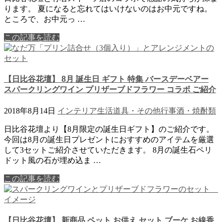
ります。 夏になると忘れてはいけないのはお中元ですね。
ところで、お中元っ …
この記事を読む
【日比谷花壇】 8月 誕生日 ギフト 特集 バースデーベアー
スパークリングワイン プリザーブドフラワー コラボ ご紹介
2018年8月14日
インテリア
生活道具・その他
行事
酒・焼酎類
日比谷花壇より【8月限定の誕生日ギフト】のご紹介です。
今回は8月の誕生日プレゼントにおすすめのアイテムを厳選
して3セットご紹介させていただきます。 8月の誕生石ペリ
ドット風の石が埋め込ま …
この記事を読む
【日比谷花壇】 新商品 ペット お供え セット ブーケ お線香