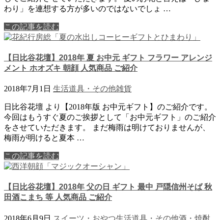
わり」を連想する方が多いのではないでしょ …
この記事を読む
【日比谷花壇】2018年 夏 お中元 ギフト フラワー アレンジ
メント ホオズキ 朝顔 人気商品 ご紹介
2018年7月1日
生活道具・その他
雑貨
日比谷花壇 より【2018年版 お中元ギフト】のご紹介です。
今回はもうすぐ夏のご挨拶として「お中元ギフト」のご紹介
をさせていただきます。 まだ梅雨は明けておりませんが、
梅雨が明けると夏本 …
この記事を読む
【日比谷花壇】2018年 父の日 ギフト 最中 戸隠信州そば 秋
田酒こまち 等 人気商品 ご紹介
2018年6月9日
スイーツ・おやつ
生活道具・その他
酒・焼酎