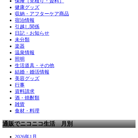
保険（見積り・資料）
健康グッズ
収納・アフターケア商品
宿泊情報
引越し関係
日記・お知らせ
未分類
楽器
温泉情報
照明
生活道具・その他
結婚・婚活情報
美容グッズ
行事
資料請求
酒・焼酎類
雑貨
食材・料理
通販でニコニコ生活 月別
2026年1月