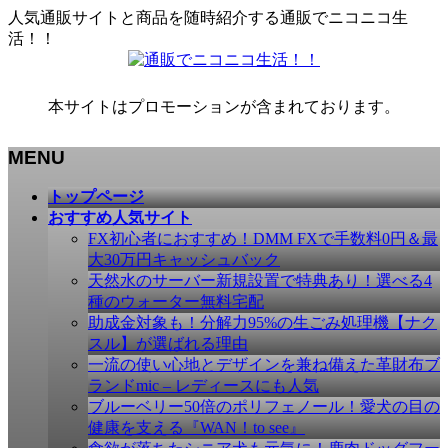
人気通販サイトと商品を随時紹介する通販でニコニコ生
活！！
本サイトはプロモーションが含まれております。
MENU
メ
トップページ
ニ
おすすめ人気サイト
ュ
FX初心者におすすめ！DMM FXで手数料0円＆最
ー
大30万円キャッシュバック
を
天然水のサーバー新規設置で特典あり！選べる4
飛
種のウォーター無料宅配
ば
助成金対象も！分解力95%の生ごみ処理機【ナク
す
スル】が選ばれる理由
一流の使い心地とデザインを兼ね備えた革財布ブ
ランドmic – レディースにも人気
ブルーベリー50倍のポリフェノール！愛犬の目の
健康を支える『WAN！to see』