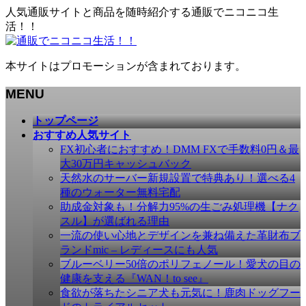
人気通販サイトと商品を随時紹介する通販でニコニコ生
活！！
本サイトはプロモーションが含まれております。
MENU
メ
トップページ
ニ
おすすめ人気サイト
ュ
FX初心者におすすめ！DMM FXで手数料0円＆最
ー
大30万円キャッシュバック
を
天然水のサーバー新規設置で特典あり！選べる4
飛
種のウォーター無料宅配
ば
助成金対象も！分解力95%の生ごみ処理機【ナク
す
スル】が選ばれる理由
一流の使い心地とデザインを兼ね備えた革財布ブ
ランドmic – レディースにも人気
ブルーベリー50倍のポリフェノール！愛犬の目の
健康を支える『WAN！to see』
食欲が落ちたシニア犬も元気に！鹿肉ドッグフー