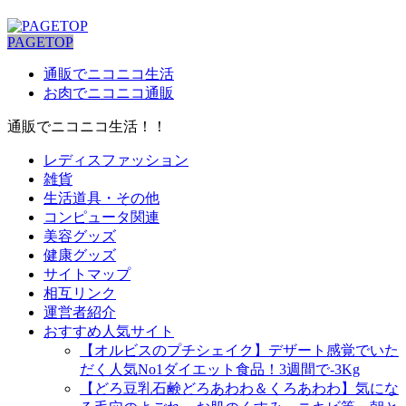
PAGETOP
通販でニコニコ生活
お肉でニコニコ通販
通販でニコニコ生活！！
レディスファッション
雑貨
生活道具・その他
コンピュータ関連
美容グッズ
健康グッズ
サイトマップ
相互リンク
運営者紹介
おすすめ人気サイト
【オルビスのプチシェイク】デザート感覚でいた
だく人気No1ダイエット食品！3週間で-3Kg
【どろ豆乳石鹸どろあわわ＆くろあわわ】気にな