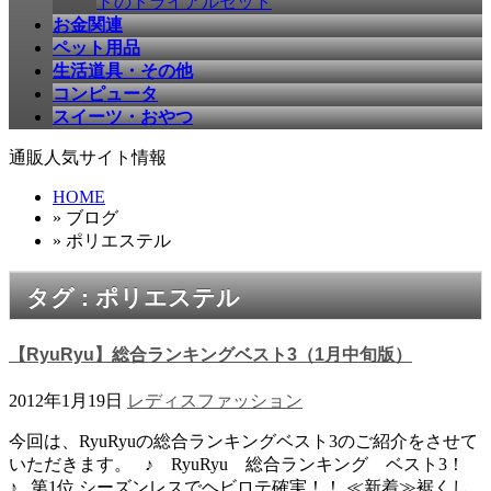
ドのトライアルセット
お金関連
ペット用品
生活道具・その他
コンピュータ
スイーツ・おやつ
通販人気サイト情報
HOME
» ブログ
» ポリエステル
タグ : ポリエステル
【RyuRyu】総合ランキングベスト3（1月中旬版）
2012年1月19日
レディスファッション
今回は、RyuRyuの総合ランキングベスト3のご紹介をさせて
いただきます。 ♪ RyuRyu 総合ランキング ベスト3！
♪ 第1位 シーズンレスでヘビロテ確実！！ ≪新着≫裾くし