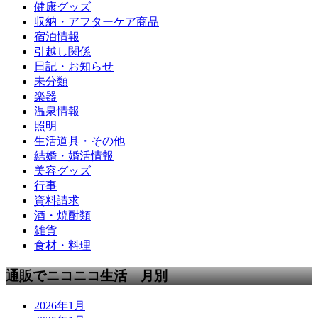
健康グッズ
収納・アフターケア商品
宿泊情報
引越し関係
日記・お知らせ
未分類
楽器
温泉情報
照明
生活道具・その他
結婚・婚活情報
美容グッズ
行事
資料請求
酒・焼酎類
雑貨
食材・料理
通販でニコニコ生活 月別
2026年1月