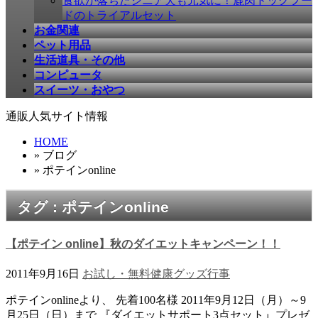
食欲が落ちたシニア犬も元気に！鹿肉ドッグフー
ドのトライアルセット
お金関連
ペット用品
生活道具・その他
コンピュータ
スイーツ・おやつ
通販人気サイト情報
HOME
» ブログ
» ポテインonline
タグ : ポテインonline
【ポテイン online】秋のダイエットキャンペーン！！
2011年9月16日
お試し・無料
健康グッズ
行事
ポテインonlineより、 先着100名様 2011年9月12日（月）～9
月25日（日）まで 『ダイエットサポート3点セット』プレゼ