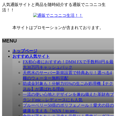
人気通販サイトと商品を随時紹介する通販でニコニコ生
活！！
本サイトはプロモーションが含まれております。
MENU
メ
トップページ
ニ
おすすめ人気サイト
ュ
FX初心者におすすめ！DMM FXで手数料0円＆最
ー
大30万円キャッシュバック
を
天然水のサーバー新規設置で特典あり！選べる4
飛
種のウォーター無料宅配
ば
助成金対象も！分解力95%の生ごみ処理機【ナク
す
スル】が選ばれる理由
一流の使い心地とデザインを兼ね備えた革財布ブ
ランドmic – レディースにも人気
ブルーベリー50倍のポリフェノール！愛犬の目の
健康を支える『WAN！to see』