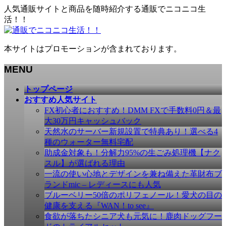
人気通販サイトと商品を随時紹介する通販でニコニコ生
活！！
本サイトはプロモーションが含まれております。
MENU
メ
トップページ
ニ
おすすめ人気サイト
ュ
FX初心者におすすめ！DMM FXで手数料0円＆最
ー
大30万円キャッシュバック
を
天然水のサーバー新規設置で特典あり！選べる4
飛
種のウォーター無料宅配
ば
助成金対象も！分解力95%の生ごみ処理機【ナク
す
スル】が選ばれる理由
一流の使い心地とデザインを兼ね備えた革財布ブ
ランドmic – レディースにも人気
ブルーベリー50倍のポリフェノール！愛犬の目の
健康を支える『WAN！to see』
食欲が落ちたシニア犬も元気に！鹿肉ドッグフー