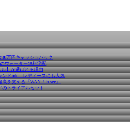
！
大30万円キャッシュバック
種のウォーター無料宅配
スル】が選ばれる理由
ドmic – レディースにも人気
を支える『WAN！to see』
ドのトライアルセット