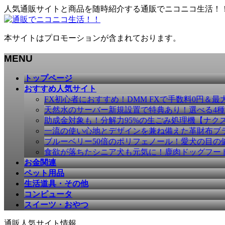
人気通販サイトと商品を随時紹介する通販でニコニコ生活！
本サイトはプロモーションが含まれております。
MENU
メ
トップページ
ニ
おすすめ人気サイト
ュ
FX初心者におすすめ！DMM FXで手数料0円＆最
ー
天然水のサーバー新規設置で特典あり！選べる4
を
助成金対象も！分解力95%の生ごみ処理機【ナク
飛
一流の使い心地とデザインを兼ね備えた革財布ブラン
ば
ブルーベリー50倍のポリフェノール！愛犬の目の健康
す
食欲が落ちたシニア犬も元気に！鹿肉ドッグフー
お金関連
ペット用品
生活道具・その他
コンピュータ
スイーツ・おやつ
通販人気サイト情報