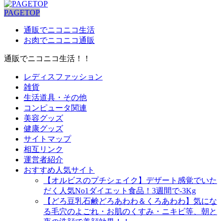
PAGETOP
通販でニコニコ生活
お肉でニコニコ通販
通販でニコニコ生活！！
レディスファッション
雑貨
生活道具・その他
コンピュータ関連
美容グッズ
健康グッズ
サイトマップ
相互リンク
運営者紹介
おすすめ人気サイト
【オルビスのプチシェイク】デザート感覚でいた
だく人気No1ダイエット食品！3週間で-3Kg
【どろ豆乳石鹸どろあわわ＆くろあわわ】気にな
る毛穴のよごれ・お肌のくすみ・ニキビ等、朝と