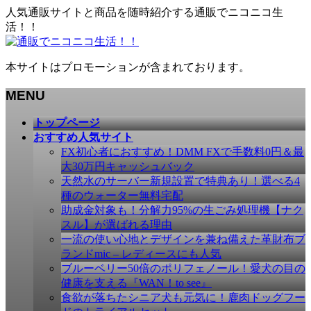
人気通販サイトと商品を随時紹介する通販でニコニコ生
活！！
本サイトはプロモーションが含まれております。
MENU
メ
トップページ
ニ
おすすめ人気サイト
ュ
FX初心者におすすめ！DMM FXで手数料0円＆最
ー
大30万円キャッシュバック
を
天然水のサーバー新規設置で特典あり！選べる4
飛
種のウォーター無料宅配
ば
助成金対象も！分解力95%の生ごみ処理機【ナク
す
スル】が選ばれる理由
一流の使い心地とデザインを兼ね備えた革財布ブ
ランドmic – レディースにも人気
ブルーベリー50倍のポリフェノール！愛犬の目の
健康を支える『WAN！to see』
食欲が落ちたシニア犬も元気に！鹿肉ドッグフー