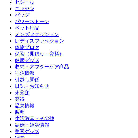
セシール
ニッセン
バッグ
パワーストーン
ペット用品
メンズファッション
レディスファッション
体験ブログ
保険（見積り・資料）
健康グッズ
収納・アフターケア商品
宿泊情報
引越し関係
日記・お知らせ
未分類
楽器
温泉情報
照明
生活道具・その他
結婚・婚活情報
美容グッズ
行事