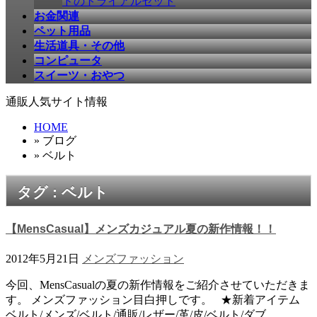
ドのトライアルセット
お金関連
ペット用品
生活道具・その他
コンピュータ
スイーツ・おやつ
通販人気サイト情報
HOME
» ブログ
» ベルト
タグ : ベルト
【MensCasual】メンズカジュアル夏の新作情報！！
2012年5月21日
メンズファッション
今回、MensCasualの夏の新作情報をご紹介させていただきま
す。 メンズファッション目白押しです。 ★新着アイテム
ベルト/メンズ/ベルト/通販/レザー/革/皮/ベルト/ダブ …