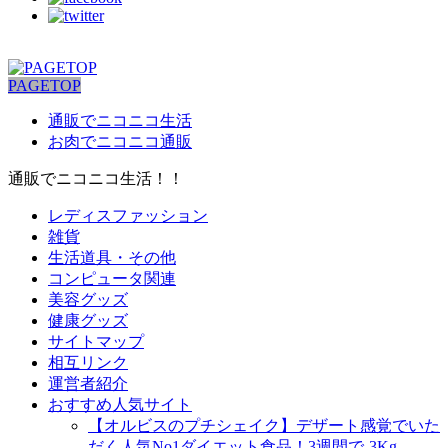
PAGETOP
通販でニコニコ生活
お肉でニコニコ通販
通販でニコニコ生活！！
レディスファッション
雑貨
生活道具・その他
コンピュータ関連
美容グッズ
健康グッズ
サイトマップ
相互リンク
運営者紹介
おすすめ人気サイト
【オルビスのプチシェイク】デザート感覚でいた
だく人気No1ダイエット食品！3週間で-3Kg