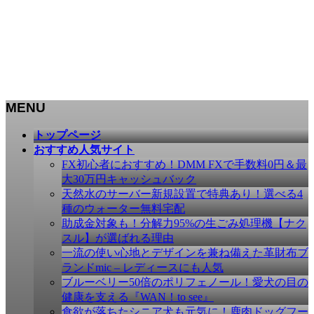
MENU
メ
トップページ
ニ
おすすめ人気サイト
ュ
FX初心者におすすめ！DMM FXで手数料0円＆最
ー
大30万円キャッシュバック
を
天然水のサーバー新規設置で特典あり！選べる4
飛
種のウォーター無料宅配
ば
助成金対象も！分解力95%の生ごみ処理機【ナク
す
スル】が選ばれる理由
一流の使い心地とデザインを兼ね備えた革財布ブ
ランドmic – レディースにも人気
ブルーベリー50倍のポリフェノール！愛犬の目の
健康を支える『WAN！to see』
食欲が落ちたシニア犬も元気に！鹿肉ドッグフー